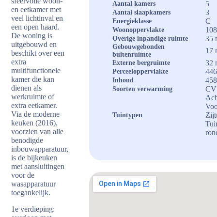
sfeervolle woon-
5
Aantal kamers
en eetkamer met
3
Aantal slaapkamers
veel lichtinval en
C
Energieklasse
een open haard.
108
Woonoppervlakte
De woning is
35 
Overige inpandige ruimte
uitgebouwd en
Gebouwgebonden
17 
beschikt over een
buitenruimte
extra
32 
Externe bergruimte
multifunctionele
446
Perceeloppervlakte
kamer die kan
458
Inhoud
dienen als
CV 
Soorten verwarming
werkruimte of
Ach
extra eetkamer.
Voo
Via de moderne
Zijt
Tuintypen
keuken (2016),
Tui
voorzien van alle
ro
benodigde
inbouwapparatuur,
is de bijkeuken
met aansluitingen
voor de
wasapparatuur
toegankelijk.
1e verdieping: