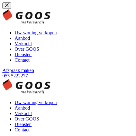
Ga
naar
de
inhoud
Uw woning verkopen
Aanbod
Verkocht
Over GOOS
Diensten
Contact
Afspraak maken
055 5222277
Uw woning verkopen
Aanbod
Verkocht
Over GOOS
Diensten
Contact