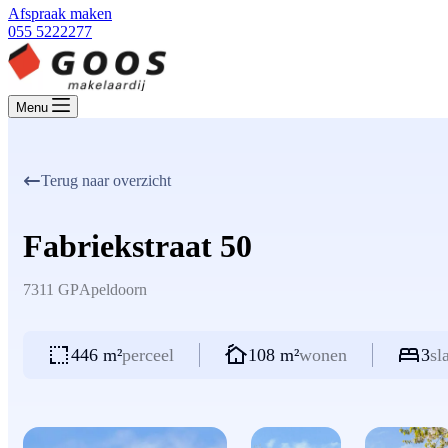
Afspraak maken
055 5222277
Menu
Terug naar overzicht
Fabriekstraat 50
7311 GP
Apeldoorn
446 m²
perceel
108 m²
wonen
3
sl