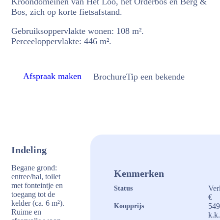
Kroondomeinen van Het Loo, het Orderbos en Berg &
Bos, zich op korte fietsafstand.
Gebruiksoppervlakte wonen: 108 m².
Perceeloppervlakte: 446 m².
Afspraak maken
Brochure
Tip een bekende
Indeling
Begane grond:
Kenmerken
entree/hal, toilet
met fonteintje en
Ver
Status
toegang tot de
€
kelder (ca. 6 m²).
549
Koopprijs
Ruime en
k.k