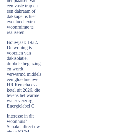
het plaatsen van
een vaste trap en
een dakraam of
dakkapel is hier
eventueel extra
woonruimte te
realiseren.
Bouwjaar: 1932.
De woning is
voorzien van
dakisolatie,
dubbele beglazing
en wordt
verwarmd middels
een gloednieuwe
HR Remeha cv-
ketel uit 2026, die
tevens het warme
water verzorgt.
Energielabel C.
Interesse in dit
woonhuis?
Schakel direct uw
eigen NVM