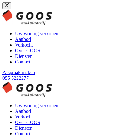
Ga
naar
de
inhoud
Uw woning verkopen
Aanbod
Verkocht
Over GOOS
Diensten
Contact
Afspraak maken
055 5222277
Uw woning verkopen
Aanbod
Verkocht
Over GOOS
Diensten
Contact