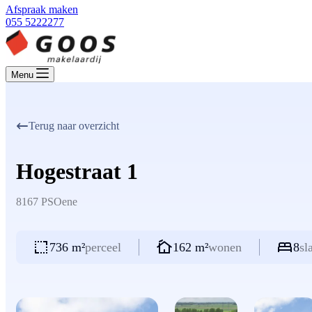
Afspraak maken
055 5222277
Menu
Terug naar overzicht
Hogestraat 1
8167 PS
Oene
736 m²
perceel
162 m²
wonen
8
sl