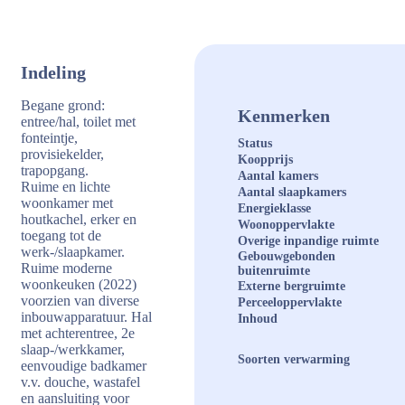
Indeling
Begane grond:
Kenmerken
entree/hal, toilet met
fonteintje,
Status
provisiekelder,
Koopprijs
trapopgang.
Aantal kamers
Ruime en lichte
Aantal slaapkamers
woonkamer met
Energieklasse
houtkachel, erker en
Woonoppervlakte
toegang tot de
Overige inpandige ruimte
werk-/slaapkamer.
Gebouwgebonden
Ruime moderne
buitenruimte
woonkeuken (2022)
Externe bergruimte
voorzien van diverse
Perceeloppervlakte
inbouwapparatuur. Hal
Inhoud
met achterentree, 2e
slaap-/werkkamer,
Soorten verwarming
eenvoudige badkamer
v.v. douche, wastafel
en aansluiting voor