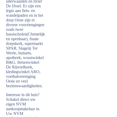
uiterwaarden en rivier
De IJssel. Er zijn een
legio aan fiets- en
wandelpaden en in het
dorp Oene zijn er
diverse voorziengingen
zoals twee
bassischolen(Christelijk
en openbaar), fraaie
dorpskerk, supermarkt
SPAR, Slagerij Ter
Weele, huisarts,
apotheek, woonwinkel
B&G, fietsenwinkel
De Rijwielhoek,
kledingwinkel ARO,
voetbalvereniging
Oene en veel
bezienswaardigheden.
Interesse in dit huis?
Schakel direct uw
eigen NVM
aankoopmakelaar in.
Uw NVM