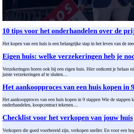
10 tips voor het onderhandelen over de pri
Het kopen van een huis is een belangrijke stap in het leven van de 
Eigen huis: welke verzekeringen heb je no
Verzekeringen horen ook bij een eigen huis. Hier ontkomt je helaas n
juiste verzekeringen af te sluiten…
Het aankoopproces van een huis kopen in 
Het aankoopproces van een huis kopen in 9 stappen Wie de stappen kent
onderhandelen, koopcontract tekenen…
Checklist voor het verkopen van jouw huis
Verkopers die goed voorbereid zijn, verkopen sneller. En voor een hoge