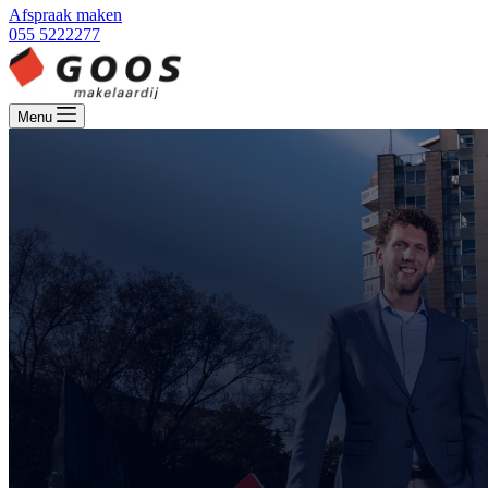
Afspraak maken
055 5222277
Menu