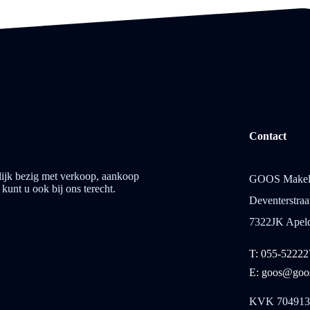
Contact
lijk bezig met verkoop, aankoop
GOOS Makela
unt u ook bij ons terecht.
Deventerstraa
7322JK Apel
T: 055-52222
E: goos@goos
KVK 704913