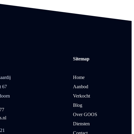
Sitemap
ardij
Home
t 67
Aanbod
doorn
Verkocht
Blog
77
Over GOOS
.nl
Diensten
21
Contact