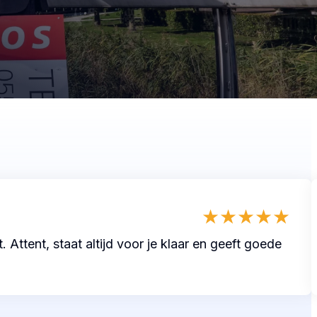
★
★
★
★
★
ttent, staat altijd voor je klaar en geeft goede