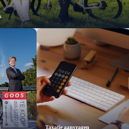
s
g
Taxatie aanvragen