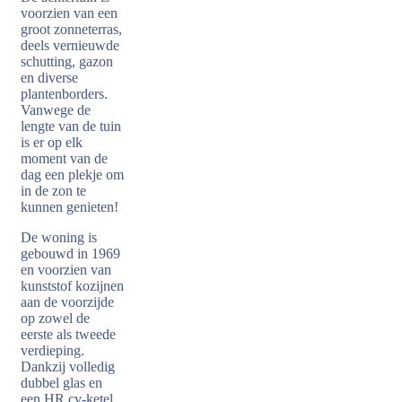
voorzien van een
groot zonneterras,
deels vernieuwde
schutting, gazon
en diverse
plantenborders.
Vanwege de
lengte van de tuin
is er op elk
moment van de
dag een plekje om
in de zon te
kunnen genieten!
De woning is
gebouwd in 1969
en voorzien van
kunststof kozijnen
aan de voorzijde
op zowel de
eerste als tweede
verdieping.
Dankzij volledig
dubbel glas en
een HR cv-ketel