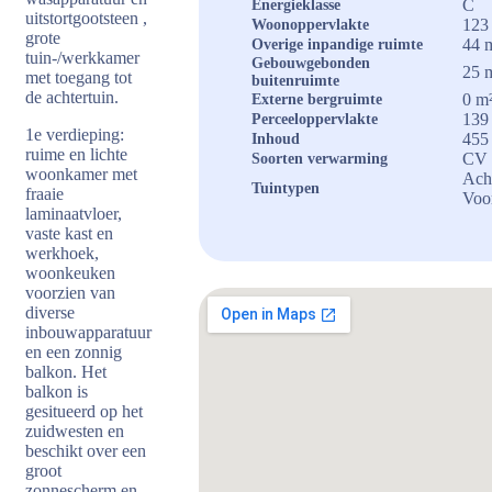
C
Energieklasse
uitstortgootsteen ,
123
Woonoppervlakte
grote
44 
Overige inpandige ruimte
tuin-/werkkamer
Gebouwgebonden
25 
met toegang tot
buitenruimte
de achtertuin.
0 m
Externe bergruimte
139
Perceeloppervlakte
1e verdieping:
455
Inhoud
ruime en lichte
CV 
Soorten verwarming
woonkamer met
Acht
Tuintypen
fraaie
Voo
laminaatvloer,
vaste kast en
werkhoek,
woonkeuken
voorzien van
diverse
inbouwapparatuur
en een zonnig
balkon. Het
balkon is
gesitueerd op het
zuidwesten en
beschikt over een
groot
zonnescherm en