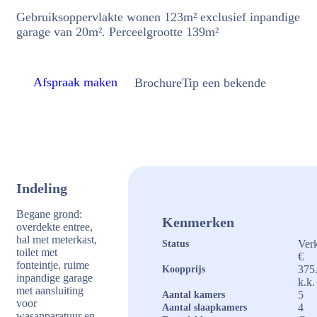
Gebruiksoppervlakte wonen 123m² exclusief inpandige
garage van 20m². Perceelgrootte 139m²
Afspraak maken
Brochure
Tip een bekende
Indeling
Begane grond:
Kenmerken
overdekte entree,
hal met meterkast,
Ver
Status
toilet met
€
fonteintje, ruime
375
Koopprijs
inpandige garage
k.k.
met aansluiting
5
Aantal kamers
voor
4
Aantal slaapkamers
wasapparatuur en