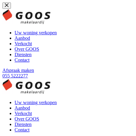
Ga
naar
de
inhoud
Uw woning verkopen
Aanbod
Verkocht
Over GOOS
Diensten
Contact
Afspraak maken
055 5222277
Uw woning verkopen
Aanbod
Verkocht
Over GOOS
Diensten
Contact