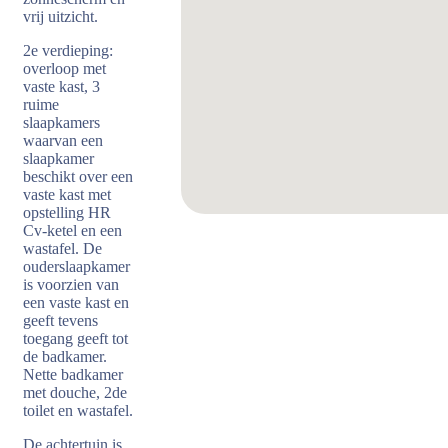
vrij uitzicht.
2e verdieping:
overloop met
vaste kast, 3
ruime
slaapkamers
waarvan een
slaapkamer
beschikt over een
vaste kast met
opstelling HR
Cv-ketel en een
wastafel. De
ouderslaapkamer
is voorzien van
een vaste kast en
geeft tevens
toegang geeft tot
de badkamer.
Nette badkamer
met douche, 2de
toilet en wastafel.
De achtertuin is