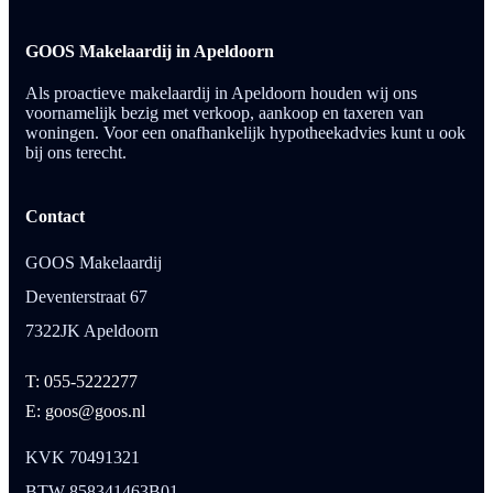
GOOS Makelaardij in Apeldoorn
Als proactieve makelaardij in Apeldoorn houden wij ons
voornamelijk bezig met verkoop, aankoop en taxeren van
woningen. Voor een onafhankelijk hypotheekadvies kunt u ook
bij ons terecht.
Contact
GOOS Makelaardij
Deventerstraat 67
7322JK Apeldoorn
T: 055-5222277
E: goos@goos.nl
KVK 70491321
BTW 858341463B01