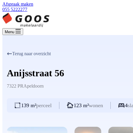
Afspraak maken
055 5222277
Menu
Terug naar overzicht
Anijsstraat 56
7322 PR
Apeldoorn
139 m²
perceel
123 m²
wonen
4
sl