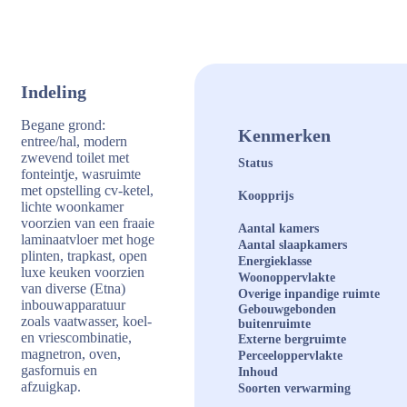
Indeling
Begane grond:
Kenmerken
entree/hal, modern
zwevend toilet met
Status
fonteintje, wasruimte
met opstelling cv-ketel,
Koopprijs
lichte woonkamer
voorzien van een fraaie
Aantal kamers
laminaatvloer met hoge
Aantal slaapkamers
plinten, trapkast, open
Energieklasse
luxe keuken voorzien
Woonoppervlakte
van diverse (Etna)
Overige inpandige ruimte
inbouwapparatuur
Gebouwgebonden
zoals vaatwasser, koel-
buitenruimte
en vriescombinatie,
Externe bergruimte
magnetron, oven,
Perceeloppervlakte
gasfornuis en
Inhoud
afzuigkap.
Soorten verwarming