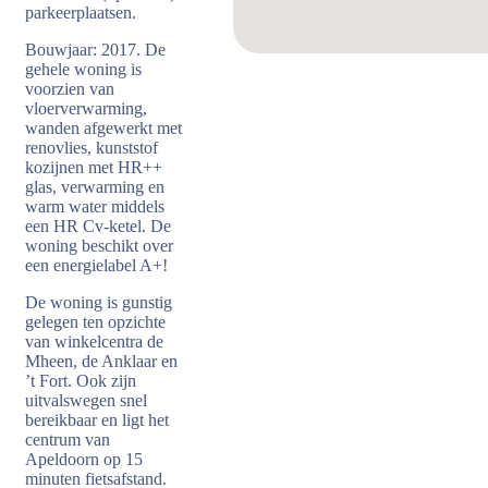
parkeerplaatsen.
Bouwjaar: 2017. De
gehele woning is
voorzien van
vloerverwarming,
wanden afgewerkt met
renovlies, kunststof
kozijnen met HR++
glas, verwarming en
warm water middels
een HR Cv-ketel. De
woning beschikt over
een energielabel A+!
De woning is gunstig
gelegen ten opzichte
van winkelcentra de
Mheen, de Anklaar en
’t Fort. Ook zijn
uitvalswegen snel
bereikbaar en ligt het
centrum van
Apeldoorn op 15
minuten fietsafstand.