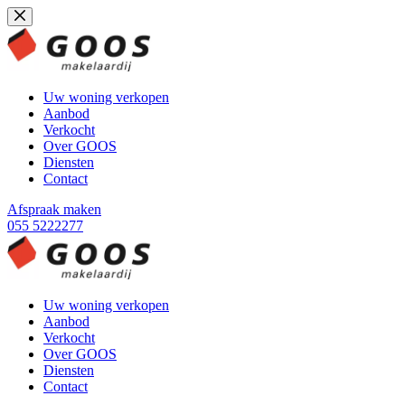
Ga
naar
de
inhoud
Uw woning verkopen
Aanbod
Verkocht
Over GOOS
Diensten
Contact
Afspraak maken
055 5222277
Uw woning verkopen
Aanbod
Verkocht
Over GOOS
Diensten
Contact