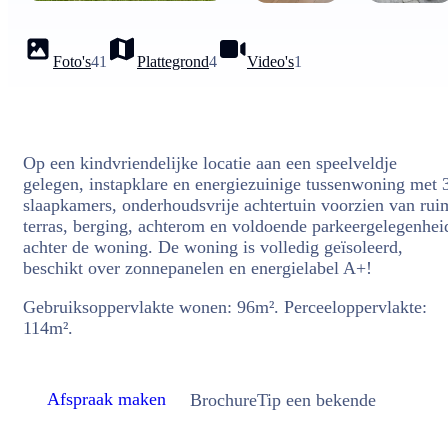
Foto's
41
Plattegrond
4
Video's
1
Op een kindvriendelijke locatie aan een speelveldje
gelegen, instapklare en energiezuinige tussenwoning met 
slaapkamers, onderhoudsvrije achtertuin voorzien van rui
terras, berging, achterom en voldoende parkeergelegenhei
achter de woning. De woning is volledig geïsoleerd,
beschikt over zonnepanelen en energielabel A+!
Gebruiksoppervlakte wonen: 96m². Perceeloppervlakte:
114m².
Afspraak maken
Brochure
Tip een bekende