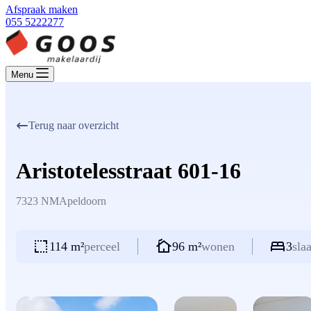
Afspraak maken
055 5222277
Menu
Terug naar overzicht
Aristotelesstraat 601-16
7323 NM
Apeldoorn
114 m²
perceel
96 m²
wonen
3
sla