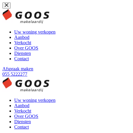
Ga
naar
de
inhoud
Uw woning verkopen
Aanbod
Verkocht
Over GOOS
Diensten
Contact
Afspraak maken
055 5222277
Uw woning verkopen
Aanbod
Verkocht
Over GOOS
Diensten
Contact