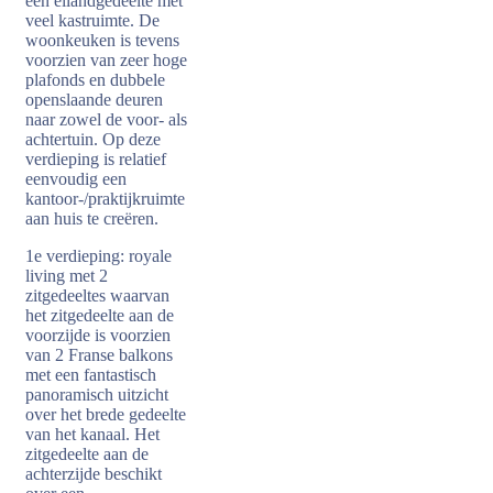
een eilandgedeelte met
veel kastruimte. De
woonkeuken is tevens
voorzien van zeer hoge
plafonds en dubbele
openslaande deuren
naar zowel de voor- als
achtertuin. Op deze
verdieping is relatief
eenvoudig een
kantoor-/praktijkruimte
aan huis te creëren.
1e verdieping: royale
living met 2
zitgedeeltes waarvan
het zitgedeelte aan de
voorzijde is voorzien
van 2 Franse balkons
met een fantastisch
panoramisch uitzicht
over het brede gedeelte
van het kanaal. Het
zitgedeelte aan de
achterzijde beschikt