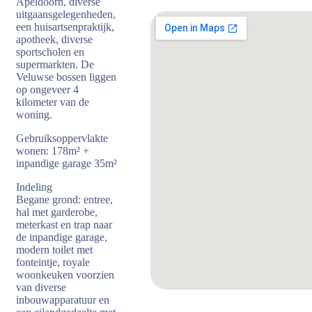
Apeldoorn, diverse
uitgaansgelegenheden,
een huisartsenpraktijk,
apotheek, diverse
sportscholen en
supermarkten. De
Veluwse bossen liggen
op ongeveer 4
kilometer van de
woning.
Gebruiksoppervlakte
wonen: 178m² +
inpandige garage 35m²
Indeling
Begane grond: entree,
hal met garderobe,
meterkast en trap naar
de inpandige garage,
modern toilet met
fonteintje, royale
woonkeuken voorzien
van diverse
inbouwapparatuur en