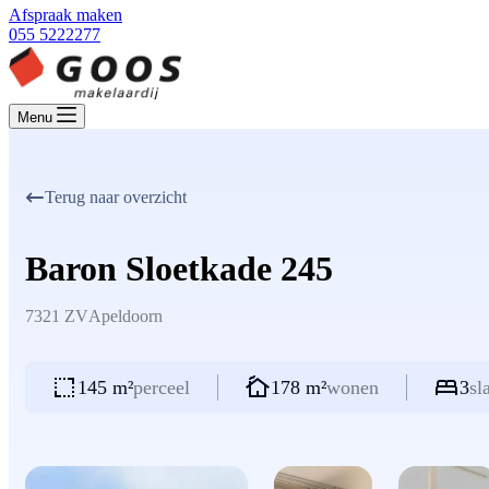
Afspraak maken
055 5222277
Menu
Terug naar overzicht
Baron Sloetkade 245
7321 ZV
Apeldoorn
145 m²
perceel
178 m²
wonen
3
sl