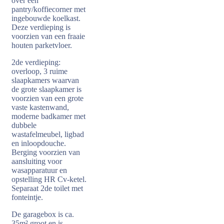
over een
pantry/koffiecorner met
ingebouwde koelkast.
Deze verdieping is
voorzien van een fraaie
houten parketvloer.
2de verdieping:
overloop, 3 ruime
slaapkamers waarvan
de grote slaapkamer is
voorzien van een grote
vaste kastenwand,
moderne badkamer met
dubbele
wastafelmeubel, ligbad
en inloopdouche.
Berging voorzien van
aansluiting voor
wasapparatuur en
opstelling HR Cv-ketel.
Separaat 2de toilet met
fonteintje.
De garagebox is ca.
35m² groot en is