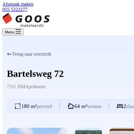
Afspraak maken
055 5222277
Menu
Terug naar overzicht
Bartelsweg 72
7311 DM
Apeldoorn
180 m²
perceel
64 m²
wonen
2
sla