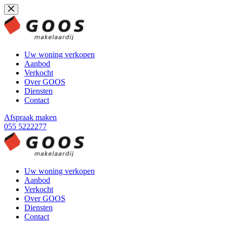
Ga
naar
de
inhoud
Uw woning verkopen
Aanbod
Verkocht
Over GOOS
Diensten
Contact
Afspraak maken
055 5222277
Uw woning verkopen
Aanbod
Verkocht
Over GOOS
Diensten
Contact