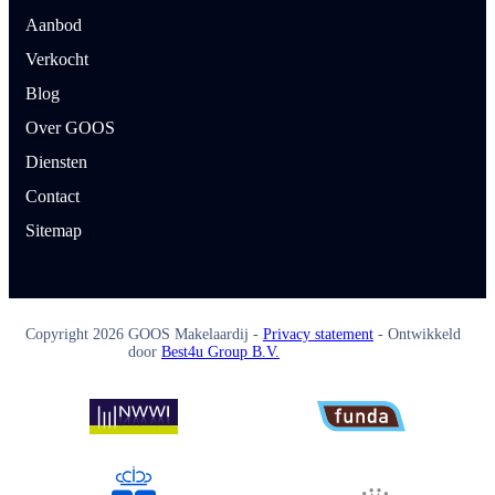
Aanbod
Verkocht
Blog
Over GOOS
Diensten
Contact
Sitemap
Copyright
2026
GOOS Makelaardij -
Privacy statement
- Ontwikkeld
door
Best4u Group B.V.