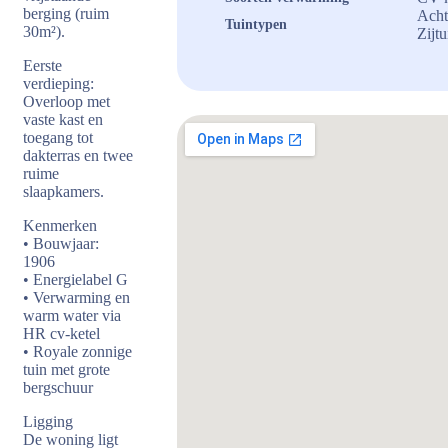
berging (ruim
Acht
Tuintypen
30m²).
Zijtu
Eerste
verdieping:
Overloop met
vaste kast en
toegang tot
dakterras en twee
ruime
slaapkamers.
Kenmerken
• Bouwjaar:
1906
• Energielabel G
• Verwarming en
warm water via
HR cv-ketel
• Royale zonnige
tuin met grote
bergschuur
Ligging
De woning ligt