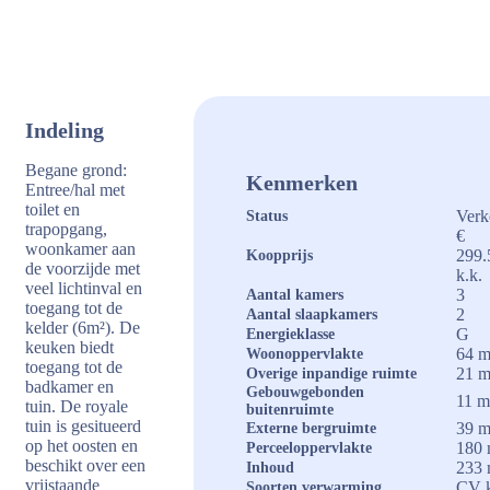
Indeling
Begane grond:
Kenmerken
Entree/hal met
toilet en
Verk
Status
trapopgang,
€
woonkamer aan
299.
Koopprijs
de voorzijde met
k.k.
veel lichtinval en
3
Aantal kamers
toegang tot de
2
Aantal slaapkamers
kelder (6m²). De
G
Energieklasse
keuken biedt
64 m
Woonoppervlakte
toegang tot de
21 m
Overige inpandige ruimte
badkamer en
Gebouwgebonden
11 m
tuin. De royale
buitenruimte
tuin is gesitueerd
39 m
Externe bergruimte
op het oosten en
180 
Perceeloppervlakte
beschikt over een
233 
Inhoud
vrijstaande
CV k
Soorten verwarming