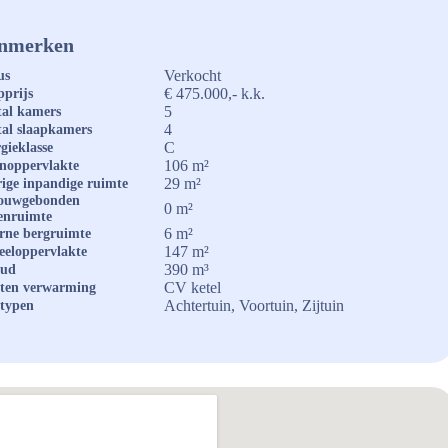
nmerken
Verkocht
us
€ 475.000,- k.k.
prijs
5
al kamers
4
al slaapkamers
C
gieklasse
106 m²
noppervlakte
29 m²
ige inpandige ruimte
ouwgebonden
0 m²
enruimte
6 m²
rne bergruimte
147 m²
eeloppervlakte
390 m³
oud
CV ketel
ten verwarming
Achtertuin, Voortuin, Zijtuin
typen