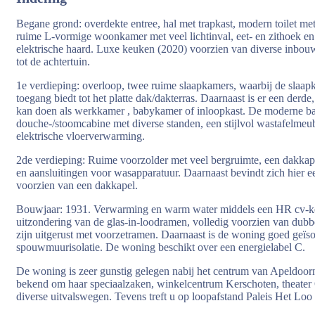
Begane grond: overdekte entree, hal met trapkast, modern toilet met 
ruime L-vormige woonkamer met veel lichtinval, eet- en zithoek en
elektrische haard. Luxe keuken (2020) voorzien van diverse inbouw
tot de achtertuin.
1e verdieping: overloop, twee ruime slaapkamers, waarbij de slaapk
toegang biedt tot het platte dak/dakterras. Daarnaast is er een derde,
kan doen als werkkamer , babykamer of inloopkast. De moderne ba
douche-/stoomcabine met diverse standen, een stijlvol wastafelmeube
elektrische vloerverwarming.
2de verdieping: Ruime voorzolder met veel bergruimte, een dakkape
en aansluitingen voor wasapparatuur. Daarnaast bevindt zich hier e
voorzien van een dakkapel.
Bouwjaar: 1931. Verwarming en warm water middels een HR cv-ket
uitzondering van de glas-in-loodramen, volledig voorzien van dubb
zijn uitgerust met voorzetramen. Daarnaast is de woning goed geïso
spouwmuurisolatie. De woning beschikt over een energielabel C.
De woning is zeer gunstig gelegen nabij het centrum van Apeldoor
bekend om haar speciaalzaken, winkelcentrum Kerschoten, theater 
diverse uitvalswegen. Tevens treft u op loopafstand Paleis Het Lo