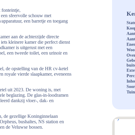
fonteintje,
Ke
 een sfeervolle schouw met
apparatuur, een barretje en toegang
Stat
Koop
Aant
amer aan de achterzijde directe
Aant
 iets kleinere kamer die perfect dienst
Ener
dkamer is uitgerust met een
Woo
l, een tweede toilet, een urinoir en
Over
Geb
buit
l, de opstelling van de HR cv-ketel
Exte
en royale vierde slaapkamer, eveneens
Perc
Inh
Soor
el uit 2023. De woning is, met
Tuin
ele beglazing. De glas-in-loodramen
leerd dankzij vloer-, dak- en
n, de gezellige Koninginnelaan
Orpheus, bushaltes, NS station en
o en de Veluwse bossen.