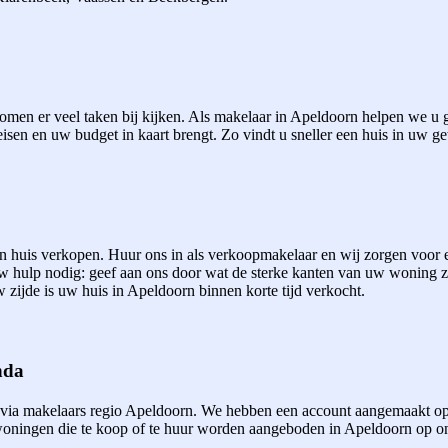
men er veel taken bij kijken. Als makelaar in Apeldoorn helpen we u gr
eisen en uw budget in kaart brengt. Zo vindt u sneller een huis in uw ge
een huis verkopen. Huur ons in als verkoopmakelaar en wij zorgen voor
uw hulp nodig: geef aan ons door wat de sterke kanten van uw woning 
 zijde is uw huis in Apeldoorn binnen korte tijd verkocht.
nda
 via makelaars regio Apeldoorn. We hebben een account aangemaakt op
ningen die te koop of te huur worden aangeboden in Apeldoorn op onze