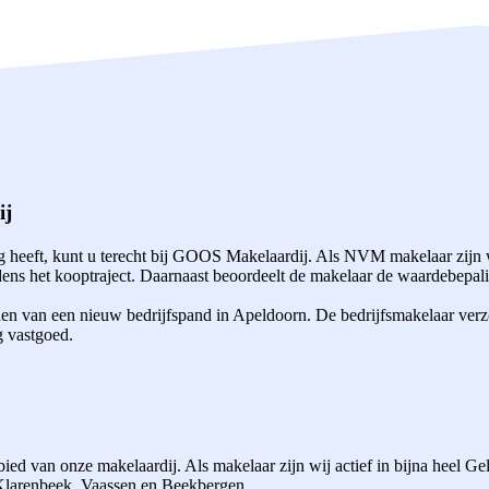
ij
heeft, kunt u terecht bij GOOS Makelaardij. Als NVM makelaar zijn w
ns het kooptraject. Daarnaast beoordeelt de makelaar de waardebepalin
den van een nieuw bedrijfspand in Apeldoorn. De bedrijfsmakelaar verz
g vastgoed.
ed van onze makelaardij. Als makelaar zijn wij actief in bijna heel G
 Klarenbeek, Vaassen en Beekbergen.