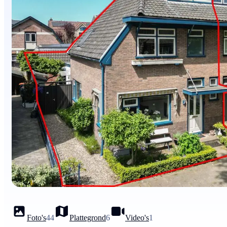
Foto's
44
Plattegrond
6
Video's
1