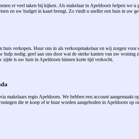
men er veel taken bij kijken. Als makelaar in Apeldoorn helpen we u gr
eisen en uw budget in kaart brengt. Zo vindt u sneller een huis in uw ge
een huis verkopen. Huur ons in als verkoopmakelaar en wij zorgen voor
uw hulp nodig: geef aan ons door wat de sterke kanten van uw woning 
 zijde is uw huis in Apeldoorn binnen korte tijd verkocht.
nda
 via makelaars regio Apeldoorn. We hebben een account aangemaakt op
ningen die te koop of te huur worden aangeboden in Apeldoorn op onze