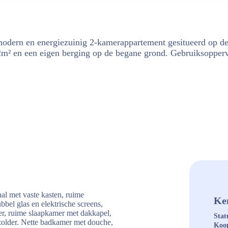
odern en energiezuinig 2-kamerappartement gesitueerd op de 
92m² en een eigen berging op de begane grond. Gebruiksoppe
al met vaste kasten, ruime
Ke
bel glas en elektrische screens,
er, ruime slaapkamer met dakkapel,
Stat
 zolder. Nette badkamer met douche,
Koop