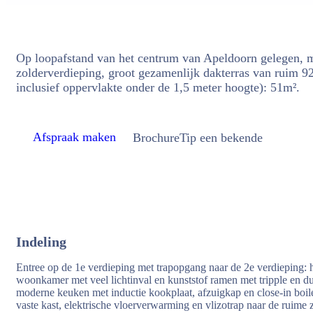
Op loopafstand van het centrum van Apeldoorn gelegen, m
zolderverdieping, groot gezamenlijk dakterras van ruim 
inclusief oppervlakte onder de 1,5 meter hoogte): 51m².
Afspraak maken
Brochure
Tip een bekende
Indeling
Entree op de 1e verdieping met trapopgang naar de 2e verdieping: h
woonkamer met veel lichtinval en kunststof ramen met tripple en dub
moderne keuken met inductie kookplaat, afzuigkap en close-in boil
vaste kast, elektrische vloerverwarming en vlizotrap naar de ruime