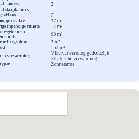
2
al kamers
1
al slaapkamers
F
gieklasse
37 m²
noppervlakte
17 m²
ige inpandige ruimte
ouwgebonden
93 m²
enruimte
3 m²
rne bergruimte
152 m³
oud
Vloerverwarming gedeeltelijk,
ten verwarming
Electrische verwarming
Zonneterras
typen