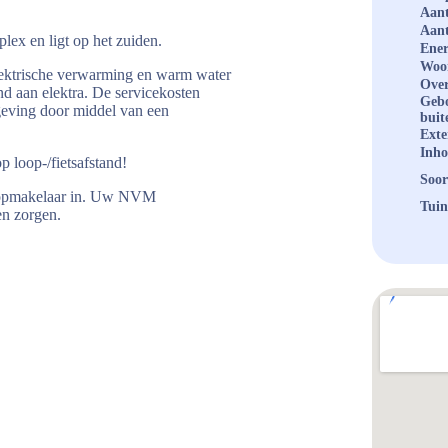
Aant
Aant
lex en ligt op het zuiden.
Ener
Woo
lektrische verwarming en warm water
Over
nd aan elektra. De servicekosten
Geb
geving door middel van een
buit
Exte
Inh
p loop-/fietsafstand!
Soor
koopmakelaar in. Uw NVM
Tuin
en zorgen.