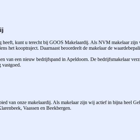
ij
heeft, kunt u terecht bij GOOS Makelaardij. Als NVM makelaar zijn w
ns het kooptraject. Daarnaast beoordeelt de makelaar de waardebepalin
den van een nieuw bedrijfspand in Apeldoorn. De bedrijfsmakelaar verz
g vastgoed.
ed van onze makelaardij. Als makelaar zijn wij actief in bijna heel G
 Klarenbeek, Vaassen en Beekbergen.