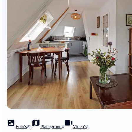
Foto's
25
Plattegrond
4
Video's
1