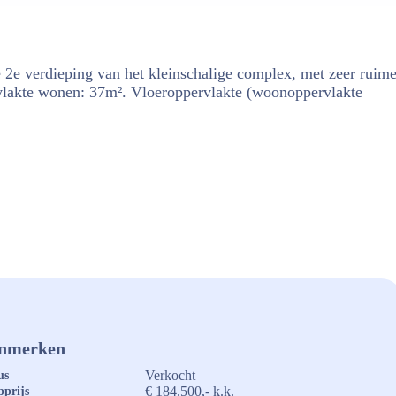
2e verdieping van het kleinschalige complex, met zeer ruim
rvlakte wonen: 37m². Vloeroppervlakte (woonoppervlakte
nmerken
Verkocht
us
€ 184.500,- k.k.
prijs