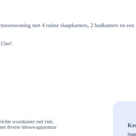
ussenwoning met 4 ruime slaapkamers, 2 badkamers en een lift
115m².
gerichte woonkamer met vide,
Ke
 met diverse inbouwapparatuur
Stat