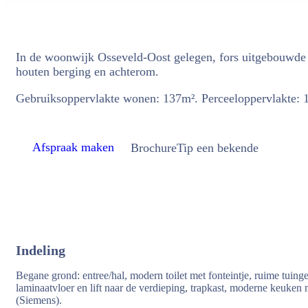
In de woonwijk Osseveld-Oost gelegen, fors uitgebouwde t
houten berging en achterom.
Gebruiksoppervlakte wonen: 137m². Perceeloppervlakte: 
Afspraak maken
Brochure
Tip een bekende
Indeling
Begane grond: entree/hal, modern toilet met fonteintje, ruime tuin
laminaatvloer en lift naar de verdieping, trapkast, moderne keuken
(Siemens).