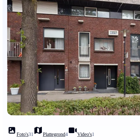
Foto's
31
Plattegrond
4
Video's
1