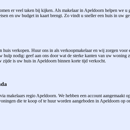
men er veel taken bij kijken. Als makelaar in Apeldoorn helpen we u gr
eisen en uw budget in kaart brengt. Zo vindt u sneller een huis in uw ge
een huis verkopen. Huur ons in als verkoopmakelaar en wij zorgen voor
uw hulp nodig: geef aan ons door wat de sterke kanten van uw woning 
 zijde is uw huis in Apeldoorn binnen korte tijd verkocht.
nda
 via makelaars regio Apeldoorn. We hebben een account aangemaakt op
ningen die te koop of te huur worden aangeboden in Apeldoorn op onze