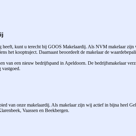
ij
heeft, kunt u terecht bij GOOS Makelaardij. Als NVM makelaar zijn w
ns het kooptraject. Daarnaast beoordeelt de makelaar de waardebepalin
den van een nieuw bedrijfspand in Apeldoorn. De bedrijfsmakelaar verz
g vastgoed.
ed van onze makelaardij. Als makelaar zijn wij actief in bijna heel G
 Klarenbeek, Vaassen en Beekbergen.