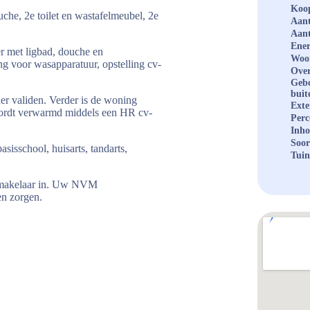
Koop
he, 2e toilet en wastafelmeubel, 2e
Aant
Aant
Ener
r met ligbad, douche en
Woo
ing voor wasapparatuur, opstelling cv-
Over
Geb
buit
er validen. Verder is de woning
Exte
n wordt verwarmd middels een HR cv-
Perc
Inh
Soor
sisschool, huisarts, tandarts,
Tuin
opmakelaar in. Uw NVM
en zorgen.