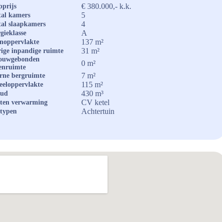
€ 380.000,- k.k.
prijs
5
al kamers
4
al slaapkamers
A
gieklasse
137 m²
noppervlakte
31 m²
ige inpandige ruimte
ouwgebonden
0 m²
enruimte
7 m²
rne bergruimte
115 m²
eeloppervlakte
430 m³
oud
CV ketel
ten verwarming
Achtertuin
typen