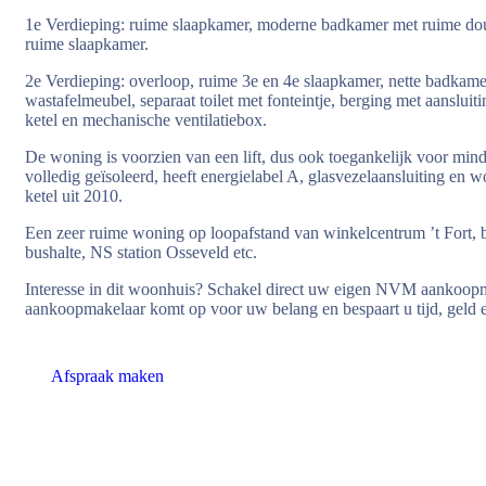
1e Verdieping: ruime slaapkamer, moderne badkamer met ruime douc
ruime slaapkamer.
2e Verdieping: overloop, ruime 3e en 4e slaapkamer, nette badkame
wastafelmeubel, separaat toilet met fonteintje, berging met aansluit
ketel en mechanische ventilatiebox.
De woning is voorzien van een lift, dus ook toegankelijk voor mind
volledig geïsoleerd, heeft energielabel A, glasvezelaansluiting e
ketel uit 2010.
Een zeer ruime woning op loopafstand van winkelcentrum ’t Fort, ba
bushalte, NS station Osseveld etc.
Interesse in dit woonhuis? Schakel direct uw eigen NVM aanko
aankoopmakelaar komt op voor uw belang en bespaart u tijd, geld 
Afspraak maken