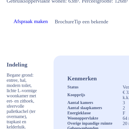
Gebruiksoppervlakte wonen: 63m². Perceelgrootte: 126m²
Afspraak maken
Brochure
Tip een bekende
Indeling
Begane grond:
Kenmerken
entree, hal,
modern toilet,
Ver
Status
lichte L-vormige
€ 3
Koopprijs
woonkamer met
k.k
eet- en zithoek,
3
Aantal kamers
sfeervolle
2
Aantal slaapkamers
palletkachel (ter
F
Energieklasse
overname),
64
Woonoppervlakte
trapkast en
20
Overige inpandige ruimte
kelderluik.
Gebouwgebonden