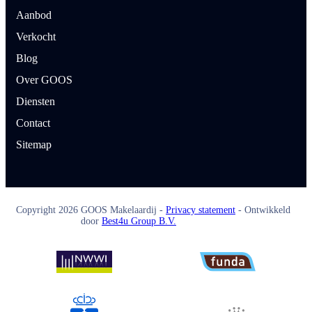
Aanbod
Verkocht
Blog
Over GOOS
Diensten
Contact
Sitemap
Copyright
2026
GOOS Makelaardij -
Privacy statement
- Ontwikkeld
door
Best4u Group B.V.