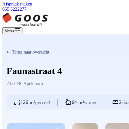
Afspraak maken
055 5222277
Menu
Terug naar overzicht
Faunastraat 4
7321 BC
Apeldoorn
126 m²
perceel
64 m²
wonen
2
sla