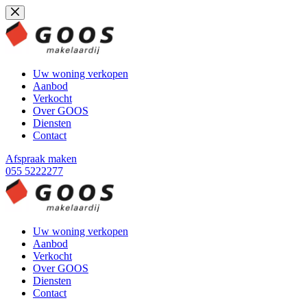
Ga
naar
de
inhoud
Uw woning verkopen
Aanbod
Verkocht
Over GOOS
Diensten
Contact
Afspraak maken
055 5222277
Uw woning verkopen
Aanbod
Verkocht
Over GOOS
Diensten
Contact