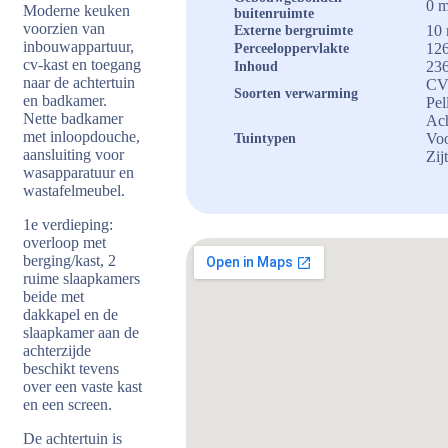
0 m
Moderne keuken
buitenruimte
voorzien van
10
Externe bergruimte
inbouwappartuur,
12
Perceeloppervlakte
cv-kast en toegang
23
Inhoud
naar de achtertuin
CV 
Soorten verwarming
en badkamer.
Pel
Nette badkamer
Ach
met inloopdouche,
Voo
Tuintypen
aansluiting voor
Zij
wasapparatuur en
wastafelmeubel.
1e verdieping:
overloop met
berging/kast, 2
ruime slaapkamers
beide met
dakkapel en de
slaapkamer aan de
achterzijde
beschikt tevens
over een vaste kast
en een screen.
De achtertuin is