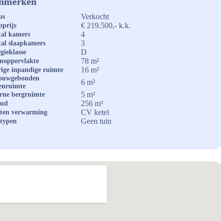
nmerken
Verkocht
us
€ 219.500,- k.k.
prijs
4
al kamers
3
al slaapkamers
D
gieklasse
78 m²
noppervlakte
16 m²
ige inpandige ruimte
ouwgebonden
6 m²
enruimte
5 m²
rne bergruimte
256 m³
oud
CV ketel
ten verwarming
Geen tuin
typen