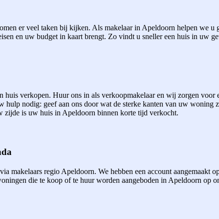
men er veel taken bij kijken. Als makelaar in Apeldoorn helpen we u gr
eisen en uw budget in kaart brengt. Zo vindt u sneller een huis in uw ge
een huis verkopen. Huur ons in als verkoopmakelaar en wij zorgen voor
uw hulp nodig: geef aan ons door wat de sterke kanten van uw woning 
 zijde is uw huis in Apeldoorn binnen korte tijd verkocht.
nda
 via makelaars regio Apeldoorn. We hebben een account aangemaakt op
ningen die te koop of te huur worden aangeboden in Apeldoorn op onze