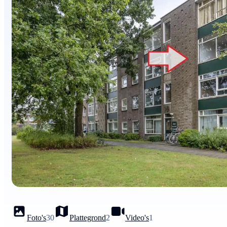
Foto's
30
Plattegrond
2
Video's
1