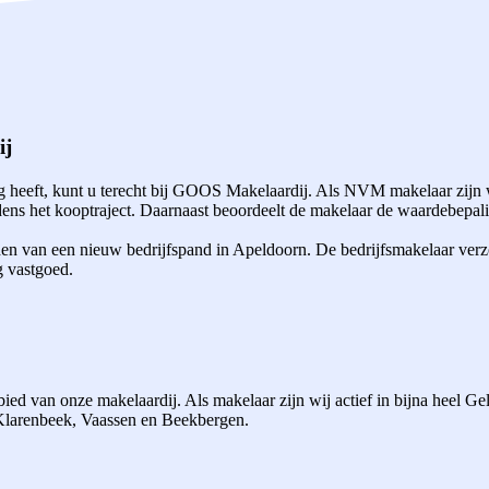
ij
heeft, kunt u terecht bij GOOS Makelaardij. Als NVM makelaar zijn w
ns het kooptraject. Daarnaast beoordeelt de makelaar de waardebepalin
den van een nieuw bedrijfspand in Apeldoorn. De bedrijfsmakelaar verz
g vastgoed.
ed van onze makelaardij. Als makelaar zijn wij actief in bijna heel G
 Klarenbeek, Vaassen en Beekbergen.