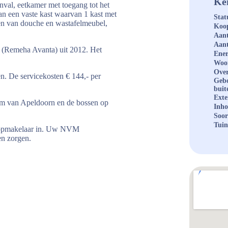
Ke
nval, eetkamer met toegang tot het
an een vaste kast waarvan 1 kast met
Stat
en van douche en wastafelmeubel,
Koop
Aant
Aant
(Remeha Avanta) uit 2012. Het
Ener
Woo
Over
n. De servicekosten € 144,- per
Geb
buit
Exte
rum van Apeldoorn en de bossen op
Inh
Soor
Tuin
koopmakelaar in. Uw NVM
en zorgen.