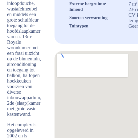
inloopdouche,
7 m²
Externe bergruimte
wastafelmeubel
236 
Inhoud
en middels een
CV k
Soorten verwarming
grote schuifdeur
terug
toegang tot de
Geen
Tuintypen
hoofdslaapkamer
van ca. 13m².
Royale
woonkamer met
een fraai uitzicht
op de binnentuin,
airconditioning
en toegang tot
balkon, halfopen
hoekkeuken
voorzien van
diverse
inbouwappartuur,
2de (slaap)kamer
met grote vaste
kastenwand.
Het complex is
opgeleverd in
2002 en is