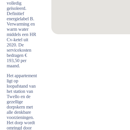
volledig
geïsoleerd.
Definitief
energielabel B.
Verwarming en
warm water
middels een HR
Cv-ketel uit
2020. De
servicekosten
bedragen €
193,50 per
maand.
Het appartement
ligt op
loopafstand van
het station van
Twello en de
gezellige
dorpskern met
alle denkbare
voorzieningen.
Het dorp wordt
omringd door