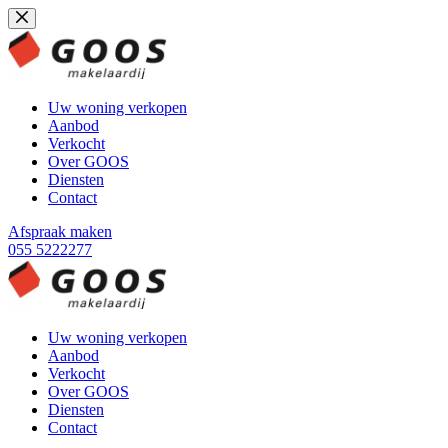
Ga
naar
de
inhoud
Uw woning verkopen
Aanbod
Verkocht
Over GOOS
Diensten
Contact
Afspraak maken
055 5222277
Uw woning verkopen
Aanbod
Verkocht
Over GOOS
Diensten
Contact