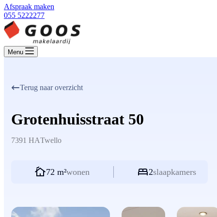
Afspraak maken
055 5222277
Menu
Terug naar overzicht
Grotenhuisstraat 50
7391 HA
Twello
72 m²
wonen
2
slaapkamers