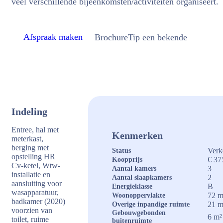
veel verschillende bijeenkomsten/activiteiten organiseert.
Afspraak maken
Brochure
Tip een bekende
Indeling
Entree, hal met
Kenmerken
meterkast,
berging met
Verk
Status
opstelling HR
€ 37
Koopprijs
Cv-ketel, Wtw-
3
Aantal kamers
installatie en
2
Aantal slaapkamers
aansluiting voor
B
Energieklasse
wasapparatuur,
72 m
Woonoppervlakte
badkamer (2020)
21 m
Overige inpandige ruimte
voorzien van
Gebouwgebonden
6 m²
toilet, ruime
buitenruimte