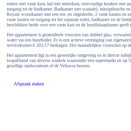
entree met vaste kast, hal met meterkast, eenvoudige keuken met a
toegang tot de badkamer. Badkamer met wastafel, inloopdouche en 
Royale woonkamer met een eet- en zitgedeelte, 2 vaste kasten en t
vaste kasten en toegang tot het separate toilet, badkamer en de be
beschikken beide over een vaste kast en de hoofdslaapkamer geeft t
Het appartement is grotendeels voorzien van dubbel glas, verwar
water via een huurboiler. Er is een actieve vereniging van eigenar
servicekosten € 203,57 bedragen. Het maandelijkse voorschot op de
Het appartement ligt in een groenrijke omgeving en in directe nabi
loopafstand van diverse winkels waaronder een supermarkt en op 5 m
gezellige stadscentrum of de Veluwse bossen.
Afspraak maken