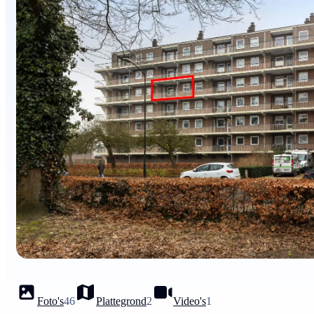
Foto's
46
Plattegrond
2
Video's
1