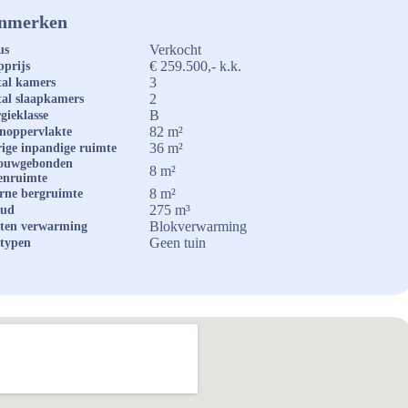
nmerken
Verkocht
us
€ 259.500,- k.k.
prijs
3
al kamers
2
al slaapkamers
B
gieklasse
82 m²
noppervlakte
36 m²
ige inpandige ruimte
ouwgebonden
8 m²
enruimte
8 m²
rne bergruimte
275 m³
oud
Blokverwarming
ten verwarming
Geen tuin
typen