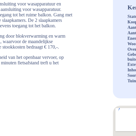
ansluiting voor wasapparatuur en
Ke
aansluiting voor wasapparatuur.
oegang tot het ruime balkon. Gang met
Stat
ide slaapkamers. De 2 slaapkamers
Koop
evens toegang tot het balkon.
Aant
Aant
ming door blokverwarming en warm
Ener
en, waarvoor de maandelijkse
Woo
 stookkosten bedraagt € 170,-.
Over
Geb
jheid van het openbaar vervoer, op
buit
inuten fietsafstand treft u het
Exte
Inh
Soor
Tuin