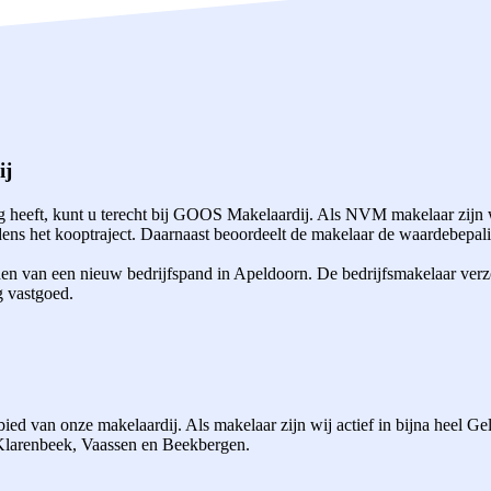
ij
heeft, kunt u terecht bij GOOS Makelaardij. Als NVM makelaar zijn w
ns het kooptraject. Daarnaast beoordeelt de makelaar de waardebepalin
den van een nieuw bedrijfspand in Apeldoorn. De bedrijfsmakelaar verz
g vastgoed.
ed van onze makelaardij. Als makelaar zijn wij actief in bijna heel G
 Klarenbeek, Vaassen en Beekbergen.