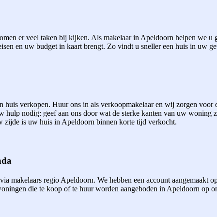
men er veel taken bij kijken. Als makelaar in Apeldoorn helpen we u gr
eisen en uw budget in kaart brengt. Zo vindt u sneller een huis in uw ge
een huis verkopen. Huur ons in als verkoopmakelaar en wij zorgen voor
uw hulp nodig: geef aan ons door wat de sterke kanten van uw woning 
 zijde is uw huis in Apeldoorn binnen korte tijd verkocht.
nda
 via makelaars regio Apeldoorn. We hebben een account aangemaakt op
ningen die te koop of te huur worden aangeboden in Apeldoorn op onze