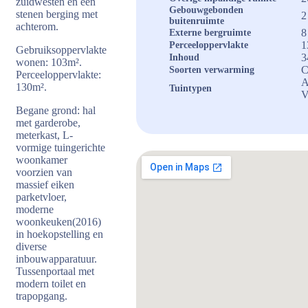
zuidwesten en een
Gebouwgebonden
stenen berging met
2
buitenruimte
achterom.
8
Externe bergruimte
1
Perceeloppervlakte
Gebruiksoppervlakte
3
Inhoud
wonen: 103m².
C
Soorten verwarming
Perceeloppervlakte:
A
130m².
Tuintypen
V
Begane grond: hal
met garderobe,
meterkast, L-
vormige tuingerichte
woonkamer
voorzien van
massief eiken
parketvloer,
moderne
woonkeuken(2016)
in hoekopstelling en
diverse
inbouwapparatuur.
Tussenportaal met
modern toilet en
trapopgang.