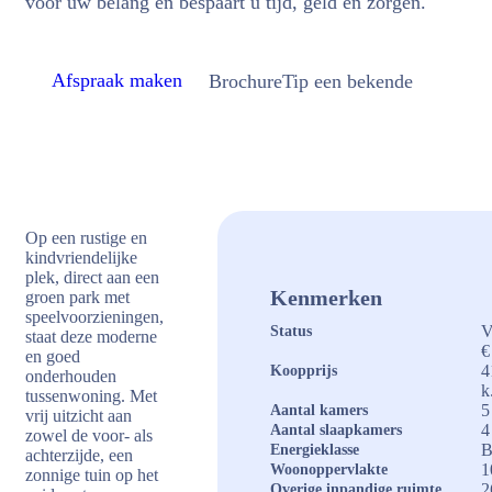
voor uw belang en bespaart u tijd, geld en zorgen.
Afspraak maken
Brochure
Tip een bekende
Op een rustige en
kindvriendelijke
plek, direct aan een
Kenmerken
groen park met
speelvoorzieningen,
V
Status
staat deze moderne
€
en goed
4
Koopprijs
onderhouden
k
tussenwoning. Met
5
Aantal kamers
vrij uitzicht aan
4
Aantal slaapkamers
zowel de voor- als
Energieklasse
achterzijde, een
1
Woonoppervlakte
zonnige tuin op het
2
Overige inpandige ruimte