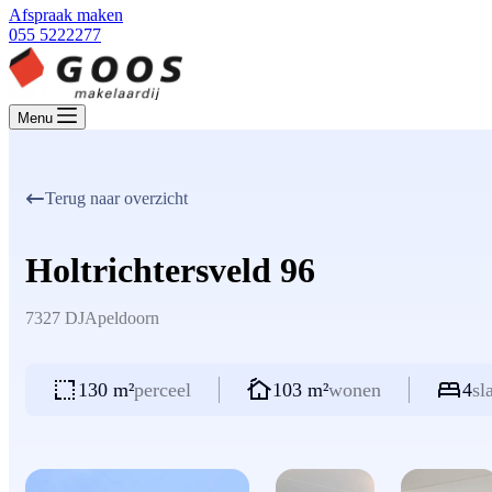
Afspraak maken
055 5222277
Menu
Terug naar overzicht
Holtrichtersveld 96
7327 DJ
Apeldoorn
130 m²
perceel
103 m²
wonen
4
sl