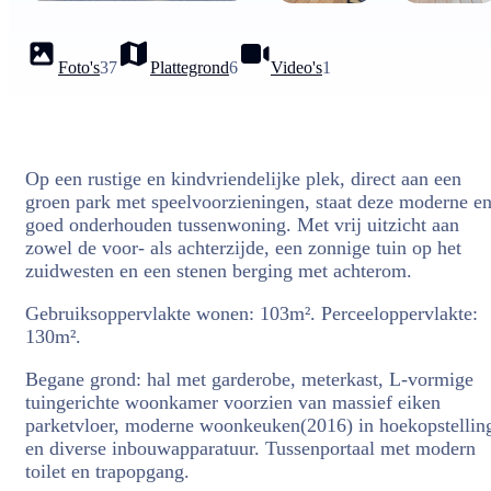
Foto's
37
Plattegrond
6
Video's
1
Op een rustige en kindvriendelijke plek, direct aan een
groen park met speelvoorzieningen, staat deze moderne e
goed onderhouden tussenwoning. Met vrij uitzicht aan
zowel de voor- als achterzijde, een zonnige tuin op het
zuidwesten en een stenen berging met achterom.
Gebruiksoppervlakte wonen: 103m². Perceeloppervlakte:
130m².
Begane grond: hal met garderobe, meterkast, L-vormige
tuingerichte woonkamer voorzien van massief eiken
parketvloer, moderne woonkeuken(2016) in hoekopstellin
en diverse inbouwapparatuur. Tussenportaal met modern
toilet en trapopgang.