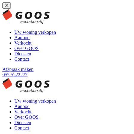
Ga
naar
de
inhoud
Uw woning verkopen
Aanbod
Verkocht
Over GOOS
Diensten
Contact
Afspraak maken
055 5222277
Uw woning verkopen
Aanbod
Verkocht
Over GOOS
Diensten
Contact