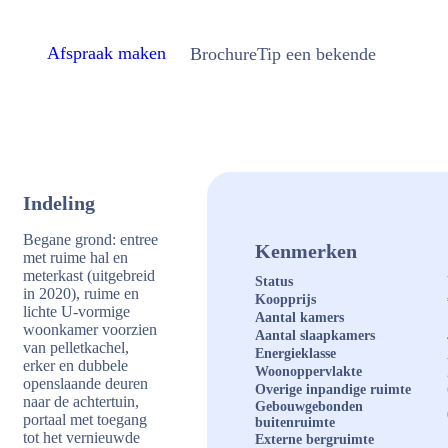
Afspraak maken
Brochure
Tip een bekende
Indeling
Begane grond: entree
Kenmerken
met ruime hal en
meterkast (uitgebreid
Status
in 2020), ruime en
Koopprijs
lichte U-vormige
Aantal kamers
woonkamer voorzien
Aantal slaapkamers
van pelletkachel,
Energieklasse
erker en dubbele
Woonoppervlakte
openslaande deuren
Overige inpandige ruimte
naar de achtertuin,
Gebouwgebonden
portaal met toegang
buitenruimte
tot het vernieuwde
Externe bergruimte