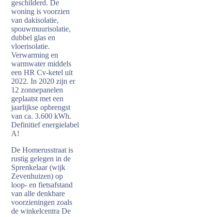
geschilderd. De
woning is voorzien
van dakisolatie,
spouwmuurisolatie,
dubbel glas en
vloerisolatie.
Verwarming en
warmwater middels
een HR Cv-ketel uit
2022. In 2020 zijn er
12 zonnepanelen
geplaatst met een
jaarlijkse opbrengst
van ca. 3.600 kWh.
Definitief energielabel
A!
De Homerusstraat is
rustig gelegen in de
Sprenkelaar (wijk
Zevenhuizen) op
loop- en fietsafstand
van alle denkbare
voorzieningen zoals
de winkelcentra De