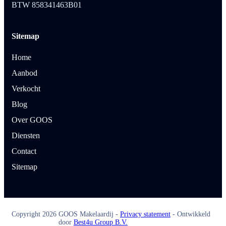
BTW 858341463B01
Sitemap
Home
Aanbod
Verkocht
Blog
Over GOOS
Diensten
Contact
Sitemap
Copyright
2026
GOOS Makelaardij -
Privacy statement
- Ontwikkeld
door
Best4u Group B.V.