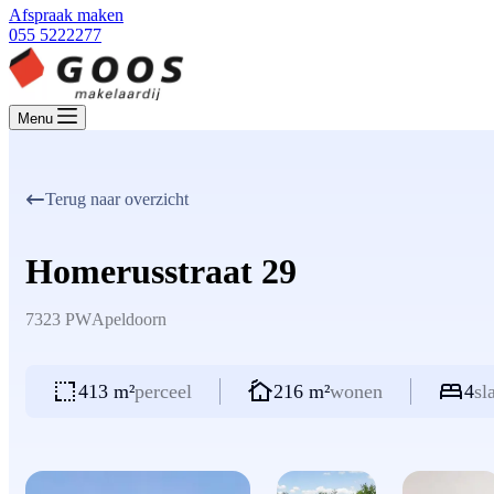
Afspraak maken
055 5222277
Menu
Terug naar overzicht
Homerusstraat 29
7323 PW
Apeldoorn
413 m²
perceel
216 m²
wonen
4
sl