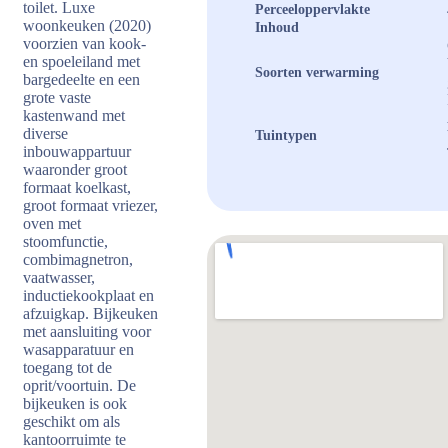
toilet. Luxe
Perceeloppervlakte
woonkeuken (2020)
Inhoud
voorzien van kook-
en spoeleiland met
Soorten verwarming
bargedeelte en een
grote vaste
kastenwand met
diverse
Tuintypen
inbouwappartuur
waaronder groot
formaat koelkast,
groot formaat vriezer,
oven met
stoomfunctie,
combimagnetron,
vaatwasser,
inductiekookplaat en
afzuigkap. Bijkeuken
met aansluiting voor
wasapparatuur en
toegang tot de
oprit/voortuin. De
bijkeuken is ook
geschikt om als
kantoorruimte te