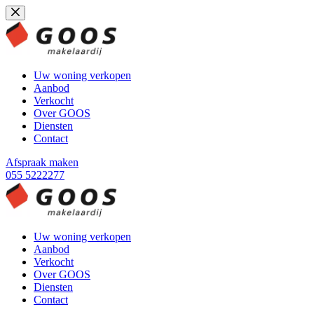
Ga
naar
de
inhoud
Uw woning verkopen
Aanbod
Verkocht
Over GOOS
Diensten
Contact
Afspraak maken
055 5222277
Uw woning verkopen
Aanbod
Verkocht
Over GOOS
Diensten
Contact