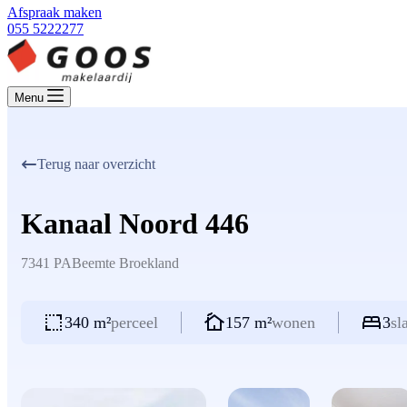
Afspraak maken
055 5222277
Menu
Terug naar overzicht
Kanaal Noord 446
7341 PA
Beemte Broekland
340 m²
perceel
157 m²
wonen
3
sl