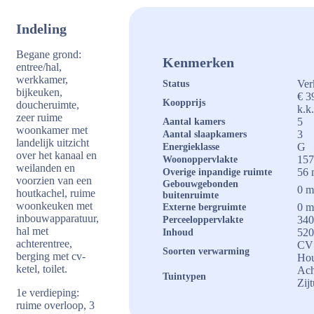
Indeling
Begane grond:
Kenmerken
entree/hal,
werkkamer,
Ver
Status
bijkeuken,
€ 3
Koopprijs
doucheruimte,
k.k
zeer ruime
5
Aantal kamers
woonkamer met
3
Aantal slaapkamers
landelijk uitzicht
G
Energieklasse
over het kanaal en
157
Woonoppervlakte
weilanden en
56 
Overige inpandige ruimte
voorzien van een
Gebouwgebonden
0 m
houtkachel, ruime
buitenruimte
woonkeuken met
0 m
Externe bergruimte
inbouwapparatuur,
340
Perceeloppervlakte
hal met
520
Inhoud
achterentree,
CV 
Soorten verwarming
berging met cv-
Hou
ketel, toilet.
Ach
Tuintypen
Zij
1e verdieping:
ruime overloop, 3