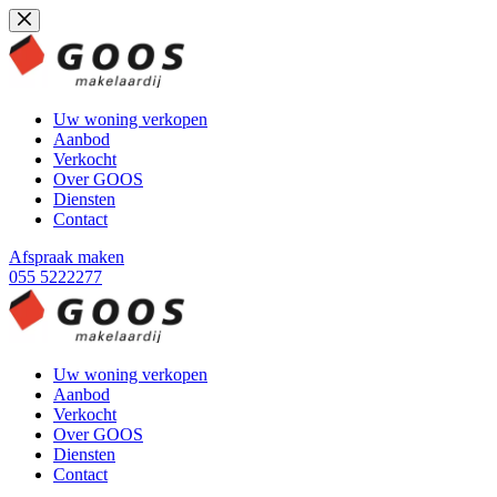
Ga
naar
de
inhoud
Uw woning verkopen
Aanbod
Verkocht
Over GOOS
Diensten
Contact
Afspraak maken
055 5222277
Uw woning verkopen
Aanbod
Verkocht
Over GOOS
Diensten
Contact