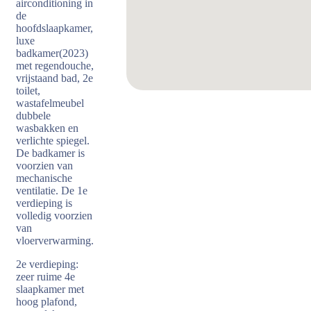
airconditioning in
de
hoofdslaapkamer,
luxe
badkamer(2023)
met regendouche,
vrijstaand bad, 2e
toilet,
wastafelmeubel
dubbele
wasbakken en
verlichte spiegel.
De badkamer is
voorzien van
mechanische
ventilatie. De 1e
verdieping is
volledig voorzien
van
vloerverwarming.
2e verdieping:
zeer ruime 4e
slaapkamer met
hoog plafond,