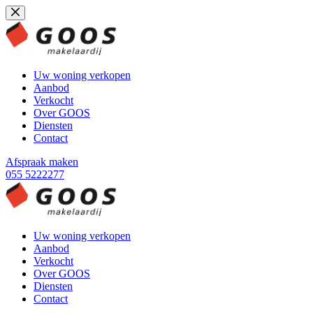
Ga
naar
de
inhoud
Uw woning verkopen
Aanbod
Verkocht
Over GOOS
Diensten
Contact
Afspraak maken
055 5222277
Uw woning verkopen
Aanbod
Verkocht
Over GOOS
Diensten
Contact