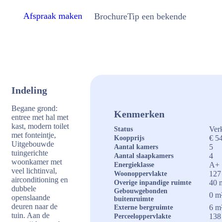
Afspraak maken
Brochure
Tip een bekende
Indeling
Begane grond:
Kenmerken
entree met hal met
kast, modern toilet
Ver
Status
met fonteintje,
€ 54
Koopprijs
Uitgebouwde
5
Aantal kamers
tuingerichte
4
Aantal slaapkamers
woonkamer met
A+
Energieklasse
veel lichtinval,
127
Woonoppervlakte
airconditioning en
40 
Overige inpandige ruimte
dubbele
Gebouwgebonden
0 m
openslaande
buitenruimte
deuren naar de
6 m
Externe bergruimte
tuin. Aan de
138
Perceeloppervlakte