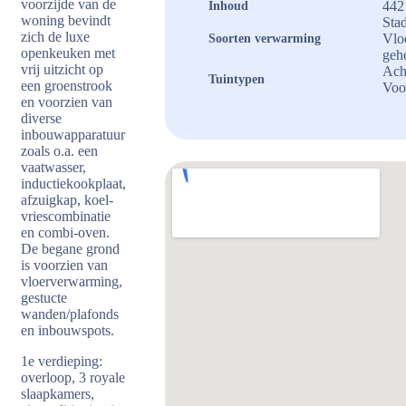
voorzijde van de
442
Inhoud
woning bevindt
Sta
zich de luxe
Vlo
Soorten verwarming
openkeuken met
geh
vrij uitzicht op
Ach
Tuintypen
een groenstrook
Voo
en voorzien van
diverse
inbouwapparatuur
zoals o.a. een
vaatwasser,
inductiekookplaat,
afzuigkap, koel-
vriescombinatie
en combi-oven.
De begane grond
is voorzien van
vloerverwarming,
gestucte
wanden/plafonds
en inbouwspots.
1e verdieping:
overloop, 3 royale
slaapkamers,