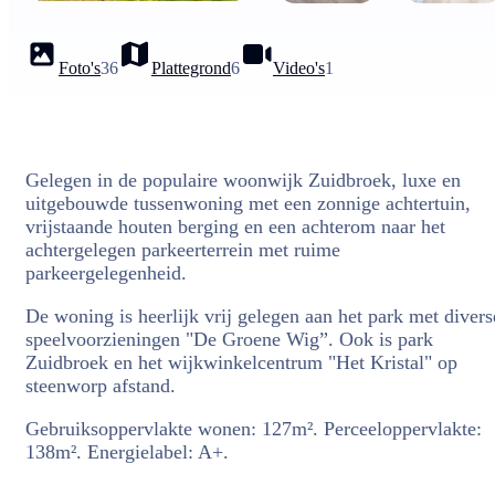
Foto's
36
Plattegrond
6
Video's
1
Gelegen in de populaire woonwijk Zuidbroek, luxe en
uitgebouwde tussenwoning met een zonnige achtertuin,
vrijstaande houten berging en een achterom naar het
achtergelegen parkeerterrein met ruime
parkeergelegenheid.
De woning is heerlijk vrij gelegen aan het park met divers
speelvoorzieningen "De Groene Wig”. Ook is park
Zuidbroek en het wijkwinkelcentrum "Het Kristal" op
steenworp afstand.
Gebruiksoppervlakte wonen: 127m². Perceeloppervlakte:
138m². Energielabel: A+.