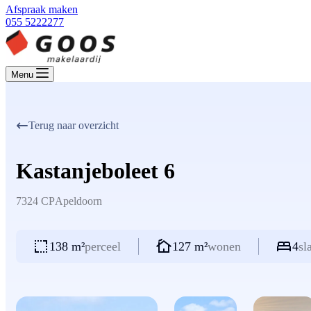
Afspraak maken
055 5222277
Menu
Terug naar overzicht
Kastanjeboleet 6
7324 CP
Apeldoorn
138 m²
perceel
127 m²
wonen
4
sl