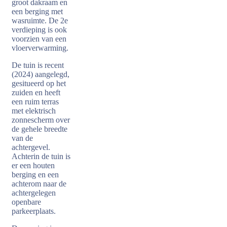
groot dakraam en
een berging met
wasruimte. De 2e
verdieping is ook
voorzien van een
vloerverwarming.
De tuin is recent
(2024) aangelegd,
gesitueerd op het
zuiden en heeft
een ruim terras
met elektrisch
zonnescherm over
de gehele breedte
van de
achtergevel.
Achterin de tuin is
er een houten
berging en een
achterom naar de
achtergelegen
openbare
parkeerplaats.