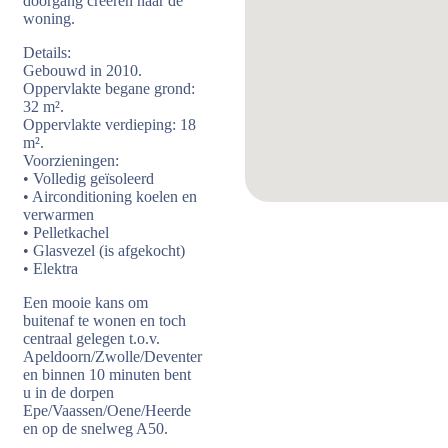
doorgang creëren naar de
woning.
Details:
Gebouwd in 2010.
Oppervlakte begane grond:
32 m².
Oppervlakte verdieping: 18
m².
Voorzieningen:
• Volledig geïsoleerd
• Airconditioning koelen en
verwarmen
• Pelletkachel
• Glasvezel (is afgekocht)
• Elektra
Een mooie kans om
buitenaf te wonen en toch
centraal gelegen t.o.v.
Apeldoorn/Zwolle/Deventer
en binnen 10 minuten bent
u in de dorpen
Epe/Vaassen/Oene/Heerde
en op de snelweg A50.