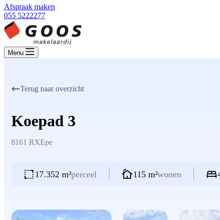
Afspraak maken
055 5222277
Menu
Terug naar overzicht
Koepad 3
8161 RX
Epe
17.352 m²
perceel
115 m²
wonen