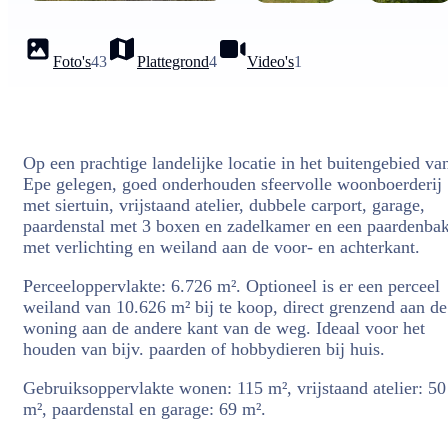
Foto's
43
Plattegrond
4
Video's
1
Op een prachtige landelijke locatie in het buitengebied va
Epe gelegen, goed onderhouden sfeervolle woonboerderij
met siertuin, vrijstaand atelier, dubbele carport, garage,
paardenstal met 3 boxen en zadelkamer en een paardenba
met verlichting en weiland aan de voor- en achterkant.
Perceeloppervlakte: 6.726 m². Optioneel is er een perceel
weiland van 10.626 m² bij te koop, direct grenzend aan de
woning aan de andere kant van de weg. Ideaal voor het
houden van bijv. paarden of hobbydieren bij huis.
Gebruiksoppervlakte wonen: 115 m², vrijstaand atelier: 50
m², paardenstal en garage: 69 m².