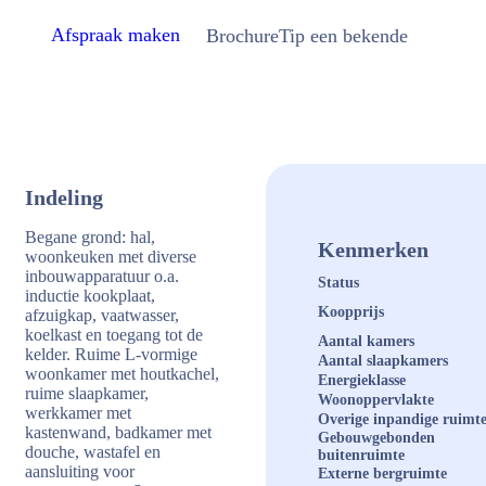
Afspraak maken
Brochure
Tip een bekende
Indeling
Begane grond: hal,
Kenmerken
woonkeuken met diverse
inbouwapparatuur o.a.
Status
inductie kookplaat,
Koopprijs
afzuigkap, vaatwasser,
koelkast en toegang tot de
Aantal kamers
kelder. Ruime L-vormige
Aantal slaapkamers
woonkamer met houtkachel,
Energieklasse
ruime slaapkamer,
Woonoppervlakte
werkkamer met
Overige inpandige ruimt
kastenwand, badkamer met
Gebouwgebonden
douche, wastafel en
buitenruimte
aansluiting voor
Externe bergruimte