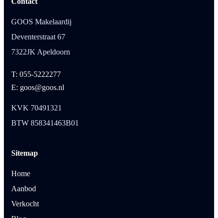
Contact
GOOS Makelaardij
Deventerstraat 67
7322JK Apeldoorn
T: 055-5222277
E: goos@goos.nl
KVK 70491321
BTW 858341463B01
Sitemap
Home
Aanbod
Verkocht