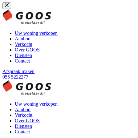
Ga
naar
de
inhoud
Uw woning verkopen
Aanbod
Verkocht
Over GOOS
Diensten
Contact
Afspraak maken
055 5222277
Uw woning verkopen
Aanbod
Verkocht
Over GOOS
Diensten
Contact