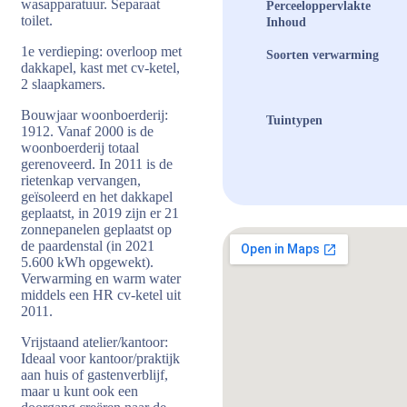
wasapparatuur. Separaat
Perceeloppervlakte
toilet.
Inhoud
1e verdieping: overloop met
Soorten verwarming
dakkapel, kast met cv-ketel,
2 slaapkamers.
Bouwjaar woonboerderij:
Tuintypen
1912. Vanaf 2000 is de
woonboerderij totaal
gerenoveerd. In 2011 is de
rietenkap vervangen,
geïsoleerd en het dakkapel
geplaatst, in 2019 zijn er 21
zonnepanelen geplaatst op
de paardenstal (in 2021
5.600 kWh opgewekt).
Verwarming en warm water
middels een HR cv-ketel uit
2011.
Vrijstaand atelier/kantoor:
Ideaal voor kantoor/praktijk
aan huis of gastenverblijf,
maar u kunt ook een