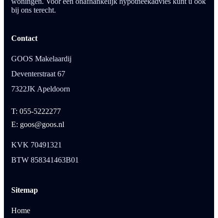
woningen. Voor een onafhankelijk hypotheekadvies kunt u ook
bij ons terecht.
Contact
GOOS Makelaardij
Deventerstraat 67
7322JK Apeldoorn
T: 055-5222277
E: goos@goos.nl
KVK 70491321
BTW 858341463B01
Sitemap
Home