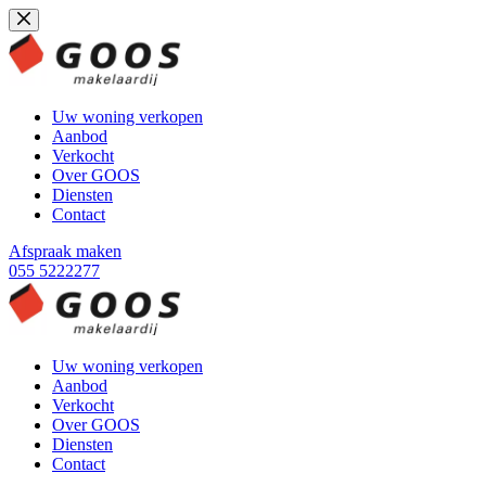
Ga
naar
de
inhoud
Uw woning verkopen
Aanbod
Verkocht
Over GOOS
Diensten
Contact
Afspraak maken
055 5222277
Uw woning verkopen
Aanbod
Verkocht
Over GOOS
Diensten
Contact