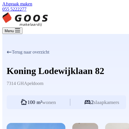
Afspraak maken
055 5222277
Menu
Terug naar overzicht
Koning Lodewijklaan 82
7314 GH
Apeldoorn
100 m²
wonen
2
slaapkamers