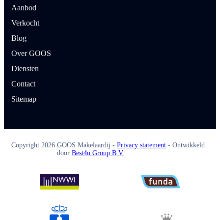
Aanbod
Verkocht
Blog
Over GOOS
Diensten
Contact
Sitemap
Copyright
2026
GOOS Makelaardij -
Privacy statement
- Ontwikkeld
door
Best4u Group B.V.