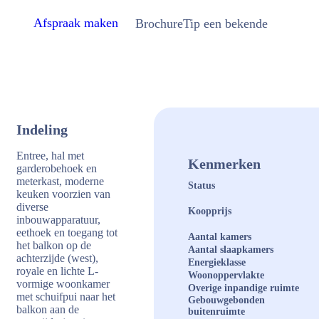
Afspraak maken
Brochure
Tip een bekende
Indeling
Entree, hal met
Kenmerken
garderobehoek en
meterkast, moderne
Status
keuken voorzien van
diverse
Koopprijs
inbouwapparatuur,
eethoek en toegang tot
Aantal kamers
het balkon op de
Aantal slaapkamers
achterzijde (west),
Energieklasse
royale en lichte L-
Woonoppervlakte
vormige woonkamer
Overige inpandige ruimte
met schuifpui naar het
Gebouwgebonden
balkon aan de
buitenruimte