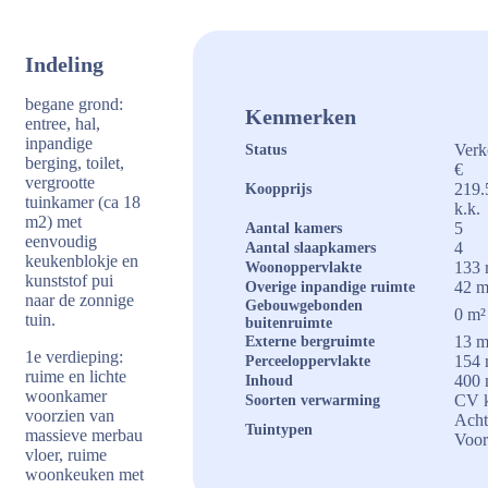
Indeling
begane grond:
Kenmerken
entree, hal,
inpandige
Verk
Status
berging, toilet,
€
vergrootte
219.
Koopprijs
tuinkamer (ca 18
k.k.
m2) met
5
Aantal kamers
eenvoudig
4
Aantal slaapkamers
keukenblokje en
133 
Woonoppervlakte
kunststof pui
42 m
Overige inpandige ruimte
naar de zonnige
Gebouwgebonden
0 m²
tuin.
buitenruimte
13 m
Externe bergruimte
1e verdieping:
154 
Perceeloppervlakte
ruime en lichte
400 
Inhoud
woonkamer
CV k
Soorten verwarming
voorzien van
Acht
Tuintypen
massieve merbau
Voor
vloer, ruime
woonkeuken met