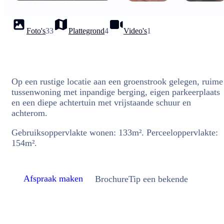
Foto's
33
Plattegrond
4
Video's
1
Op een rustige locatie aan een groenstrook gelegen, ruime
tussenwoning met inpandige berging, eigen parkeerplaats
en een diepe achtertuin met vrijstaande schuur en
achterom.
Gebruiksoppervlakte wonen: 133m². Perceeloppervlakte:
154m².
Afspraak maken
Brochure
Tip een bekende