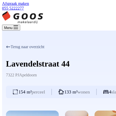
Afspraak maken
055 5222277
Menu
Terug naar overzicht
Lavendelstraat 44
7322 PJ
Apeldoorn
154 m²
perceel
133 m²
wonen
4
sl