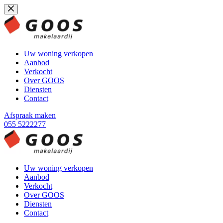
Ga
naar
de
inhoud
Uw woning verkopen
Aanbod
Verkocht
Over GOOS
Diensten
Contact
Afspraak maken
055 5222277
Uw woning verkopen
Aanbod
Verkocht
Over GOOS
Diensten
Contact