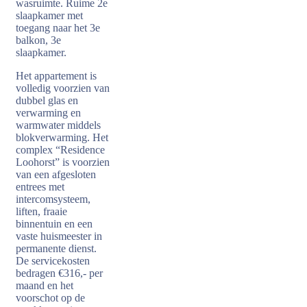
wasruimte. Ruime 2e
slaapkamer met
toegang naar het 3e
balkon, 3e
slaapkamer.
Het appartement is
volledig voorzien van
dubbel glas en
verwarming en
warmwater middels
blokverwarming. Het
complex “Residence
Loohorst” is voorzien
van een afgesloten
entrees met
intercomsysteem,
liften, fraaie
binnentuin en een
vaste huismeester in
permanente dienst.
De servicekosten
bedragen €316,- per
maand en het
voorschot op de