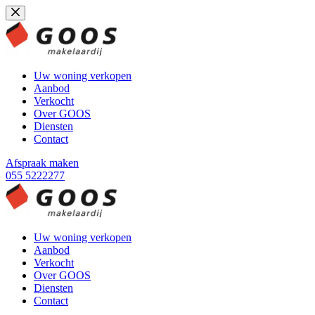
Ga
naar
de
inhoud
Uw woning verkopen
Aanbod
Verkocht
Over GOOS
Diensten
Contact
Afspraak maken
055 5222277
Uw woning verkopen
Aanbod
Verkocht
Over GOOS
Diensten
Contact