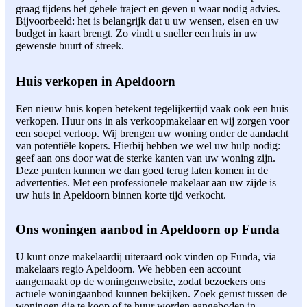
graag tijdens het gehele traject en geven u waar nodig advies.
Bijvoorbeeld: het is belangrijk dat u uw wensen, eisen en uw
budget in kaart brengt. Zo vindt u sneller een huis in uw
gewenste buurt of streek.
Huis verkopen in Apeldoorn
Een nieuw huis kopen betekent tegelijkertijd vaak ook een huis
verkopen. Huur ons in als verkoopmakelaar en wij zorgen voor
een soepel verloop. Wij brengen uw woning onder de aandacht
van potentiële kopers. Hierbij hebben we wel uw hulp nodig:
geef aan ons door wat de sterke kanten van uw woning zijn.
Deze punten kunnen we dan goed terug laten komen in de
advertenties. Met een professionele makelaar aan uw zijde is
uw huis in Apeldoorn binnen korte tijd verkocht.
Ons woningen aanbod in Apeldoorn op Funda
U kunt onze makelaardij uiteraard ook vinden op Funda, via
makelaars regio Apeldoorn. We hebben een account
aangemaakt op de woningenwebsite, zodat bezoekers ons
actuele woningaanbod kunnen bekijken. Zoek gerust tussen de
woningen die te koop of te huur worden aangeboden in