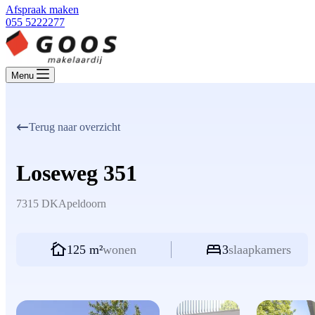
Afspraak maken
055 5222277
Menu
Terug naar overzicht
Loseweg 351
7315 DK
Apeldoorn
125 m²
wonen
3
slaapkamers