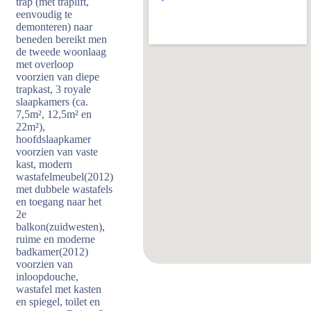
trap (met traplift,
eenvoudig te
demonteren) naar
beneden bereikt men
de tweede woonlaag
met overloop
voorzien van diepe
trapkast, 3 royale
slaapkamers (ca.
7,5m², 12,5m² en
22m²),
hoofdslaapkamer
voorzien van vaste
kast, modern
wastafelmeubel(2012)
met dubbele wastafels
en toegang naar het
2e
balkon(zuidwesten),
ruime en moderne
badkamer(2012)
voorzien van
inloopdouche,
wastafel met kasten
en spiegel, toilet en