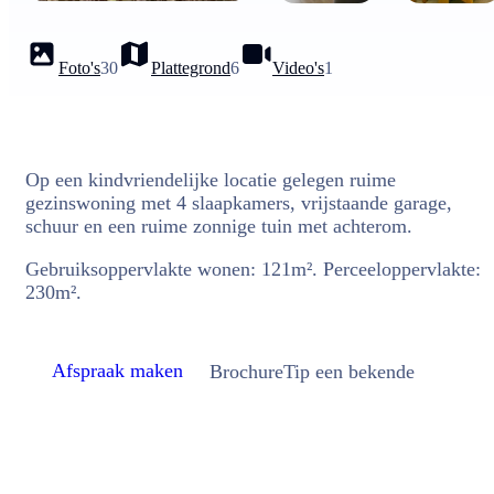
Foto's
30
Plattegrond
6
Video's
1
Op een kindvriendelijke locatie gelegen ruime
gezinswoning met 4 slaapkamers, vrijstaande garage,
schuur en een ruime zonnige tuin met achterom.
Gebruiksoppervlakte wonen: 121m². Perceeloppervlakte:
230m².
Afspraak maken
Brochure
Tip een bekende