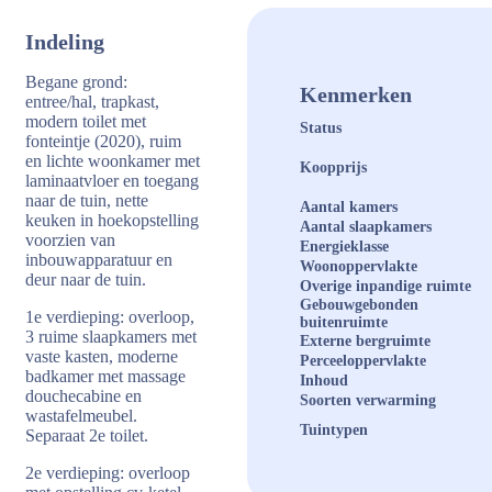
Indeling
Begane grond:
Kenmerken
entree/hal, trapkast,
modern toilet met
Status
fonteintje (2020), ruim
en lichte woonkamer met
Koopprijs
laminaatvloer en toegang
naar de tuin, nette
Aantal kamers
keuken in hoekopstelling
Aantal slaapkamers
voorzien van
Energieklasse
inbouwapparatuur en
Woonoppervlakte
deur naar de tuin.
Overige inpandige ruimte
Gebouwgebonden
1e verdieping: overloop,
buitenruimte
3 ruime slaapkamers met
Externe bergruimte
vaste kasten, moderne
Perceeloppervlakte
badkamer met massage
Inhoud
douchecabine en
Soorten verwarming
wastafelmeubel.
Tuintypen
Separaat 2e toilet.
2e verdieping: overloop