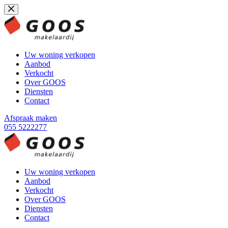
Ga
naar
de
inhoud
Uw woning verkopen
Aanbod
Verkocht
Over GOOS
Diensten
Contact
Afspraak maken
055 5222277
Uw woning verkopen
Aanbod
Verkocht
Over GOOS
Diensten
Contact