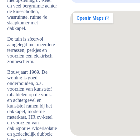
met opstelling cv-ketel
en veel bergruimte achter
de knieschotten,
wasruimte, ruime 4e
slaapkamer met
dakkapel.
De tuin is sfeervol
aangelegd met meerdere
terrassen, perkjes en
voorzien een elektrisch
zonnescherm.
Bouwjaar: 1969. De
woning is goed
onderhouden, o.a.
voorzien van kunststof
rabatdelen op de voor-
en achtergevel en
kunststof ramen bij het
dakkapel, moderne
meterkast, HR cv-ketel
en voorzien van
dak-/spouw-/vloerisolatie
en gedeeltelijk dubbele
beglazing.