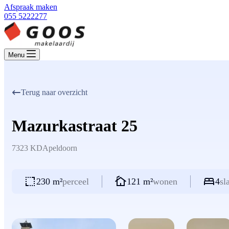
Afspraak maken
055 5222277
Menu
Terug naar overzicht
Mazurkastraat 25
7323 KD
Apeldoorn
230 m²
perceel
121 m²
wonen
4
sl