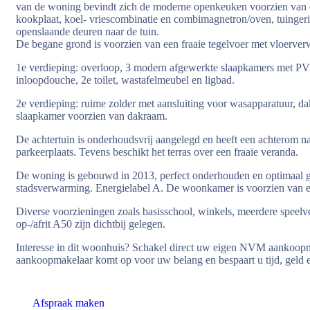
van de woning bevindt zich de moderne openkeuken voorzien van 
kookplaat, koel- vriescombinatie en combimagnetron/oven, tuinge
openslaande deuren naar de tuin.
De begane grond is voorzien van een fraaie tegelvoer met vloerve
1e verdieping: overloop, 3 modern afgewerkte slaapkamers met P
inloopdouche, 2e toilet, wastafelmeubel en ligbad.
2e verdieping: ruime zolder met aansluiting voor wasapparatuur, d
slaapkamer voorzien van dakraam.
De achtertuin is onderhoudsvrij aangelegd en heeft een achterom n
parkeerplaats. Tevens beschikt het terras over een fraaie veranda.
De woning is gebouwd in 2013, perfect onderhouden en optimaal 
stadsverwarming. Energielabel A. De woonkamer is voorzien van een
Diverse voorzieningen zoals basisschool, winkels, meerdere speelv
op-/afrit A50 zijn dichtbij gelegen.
Interesse in dit woonhuis? Schakel direct uw eigen NVM aanko
aankoopmakelaar komt op voor uw belang en bespaart u tijd, geld 
Afspraak maken