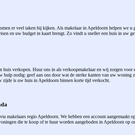
men er veel taken bij kijken. Als makelaar in Apeldoorn helpen we u gr
eisen en uw budget in kaart brengt. Zo vindt u sneller een huis in uw ge
een huis verkopen. Huur ons in als verkoopmakelaar en wij zorgen voor
uw hulp nodig: geef aan ons door wat de sterke kanten van uw woning 
 zijde is uw huis in Apeldoorn binnen korte tijd verkocht.
nda
 via makelaars regio Apeldoorn. We hebben een account aangemaakt op
ningen die te koop of te huur worden aangeboden in Apeldoorn op onze