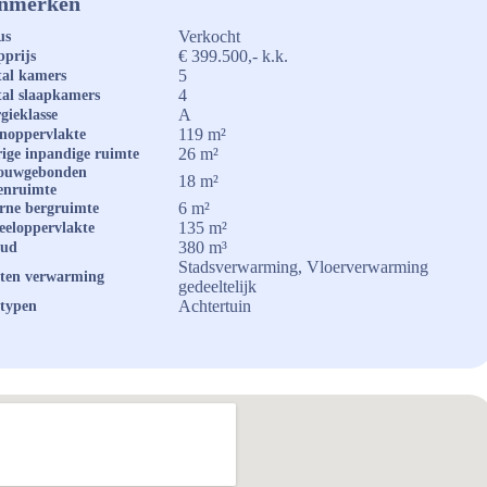
nmerken
Verkocht
us
€ 399.500,- k.k.
prijs
5
al kamers
4
al slaapkamers
A
gieklasse
119 m²
noppervlakte
26 m²
ige inpandige ruimte
ouwgebonden
18 m²
enruimte
6 m²
rne bergruimte
135 m²
eeloppervlakte
380 m³
oud
Stadsverwarming, Vloerverwarming
ten verwarming
gedeeltelijk
Achtertuin
typen