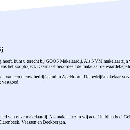
ij
heeft, kunt u terecht bij GOOS Makelaardij. Als NVM makelaar zijn w
ns het kooptraject. Daarnaast beoordeelt de makelaar de waardebepalin
den van een nieuw bedrijfspand in Apeldoorn. De bedrijfsmakelaar verz
g vastgoed.
ed van onze makelaardij. Als makelaar zijn wij actief in bijna heel G
 Klarenbeek, Vaassen en Beekbergen.