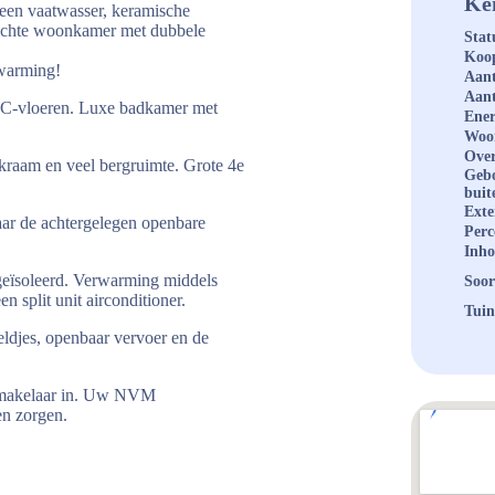
Ke
een vaatwasser, keramische
richte woonkamer met dubbele
Stat
Koop
rwarming!
Aant
Aant
VC-vloeren. Luxe badkamer met
Ener
Woo
Over
akraam en veel bergruimte. Grote 4e
Geb
buit
Exte
aar de achtergelegen openbare
Perc
Inh
geïsoleerd. Verwarming middels
Soor
 split unit airconditioner.
Tuin
eldjes, openbaar vervoer en de
opmakelaar in. Uw NVM
en zorgen.