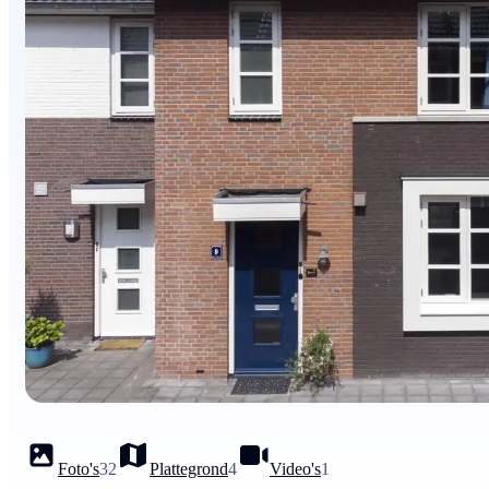
Foto's
32
Plattegrond
4
Video's
1