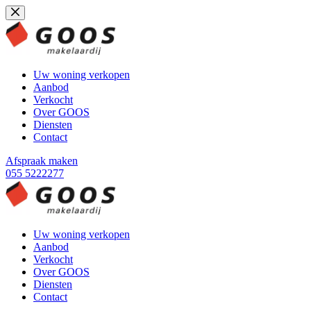
Ga
naar
de
inhoud
Uw woning verkopen
Aanbod
Verkocht
Over GOOS
Diensten
Contact
Afspraak maken
055 5222277
Uw woning verkopen
Aanbod
Verkocht
Over GOOS
Diensten
Contact