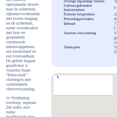
5
Overige inpandige ruimte
openslaande deuren
Gebouwgebonden
0
naar de achtertuin,
buitenruimte
zijkamer/werkruimte
1
Externe bergruimte
met tevens toegang
4
Perceeloppervlakte
tot de achtertuin,
7
Inhoud
ruime woonkeuken
C
met luxe en
V
Soorten verwarming
grotendeels
g
vernieuwde
A
inbouwappartuur,
V
Tuintypen
een kookeiland en
T
een voorraadkast.
De gehele begane
grondvloer is
voorzien fraaie
“beton-look”
vloertegels met
comfortabele
vloerverwarming.
1e Verdieping:
overloop, separaat
2de toilet, zeer
ruime
hoofdslaapkamer