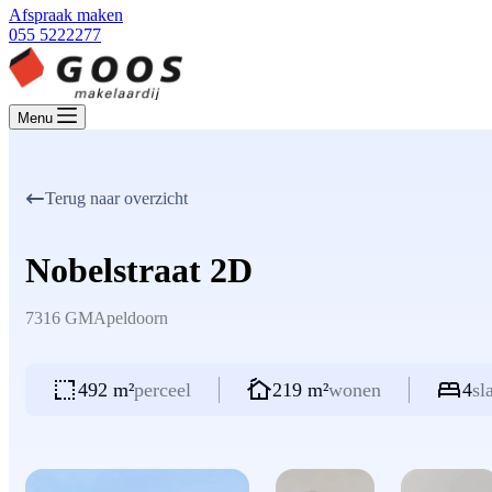
Afspraak maken
055 5222277
Menu
Terug naar overzicht
Nobelstraat 2D
7316 GM
Apeldoorn
492 m²
perceel
219 m²
wonen
4
sl