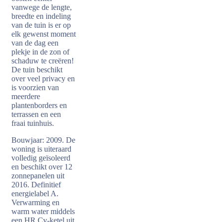
vanwege de lengte,
breedte en indeling
van de tuin is er op
elk gewenst moment
van de dag een
plekje in de zon of
schaduw te creëren!
De tuin beschikt
over veel privacy en
is voorzien van
meerdere
plantenborders en
terrassen en een
fraai tuinhuis.
Bouwjaar: 2009. De
woning is uiteraard
volledig geïsoleerd
en beschikt over 12
zonnepanelen uit
2016. Definitief
energielabel A.
Verwarming en
warm water middels
een HR Cv-ketel uit