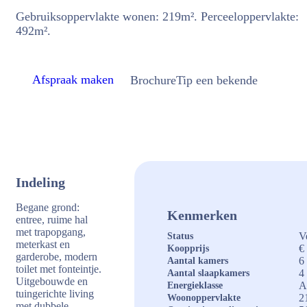
Gebruiksoppervlakte wonen: 219m². Perceeloppervlakte:
492m².
Afspraak maken
Brochure
Tip een bekende
Indeling
Begane grond:
Kenmerken
entree, ruime hal
met trapopgang,
V
Status
meterkast en
€
Koopprijs
garderobe, modern
6
Aantal kamers
toilet met fonteintje.
4
Aantal slaapkamers
Uitgebouwde en
Energieklasse
tuingerichte living
2
Woonoppervlakte
met dubbele