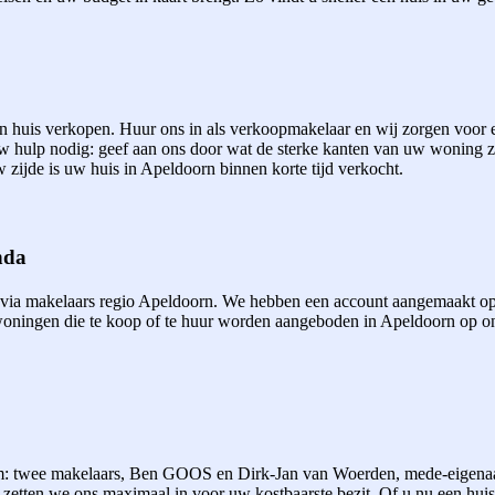
een huis verkopen. Huur ons in als verkoopmakelaar en wij zorgen voor
uw hulp nodig: geef aan ons door wat de sterke kanten van uw woning 
 zijde is uw huis in Apeldoorn binnen korte tijd verkocht.
nda
 via makelaars regio Apeldoorn. We hebben een account aangemaakt op
ningen die te koop of te huur worden aangeboden in Apeldoorn op onze
m: twee makelaars, Ben GOOS en Dirk-Jan van Woerden, mede-eigen
tten we ons maximaal in voor uw kostbaarste bezit. Of u nu een huis w