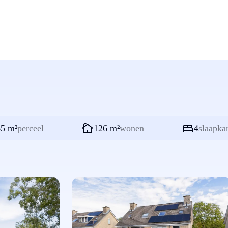
5 m²
perceel
126 m²
wonen
4
slaapka