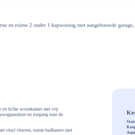
erne en ruime 2 onder 1 kapwoning met aangebouwde garage, f
me en lichte woonkamer met vrij
Ke
ouwapparatuur en toegang naar de
Stat
Koop
et vinyl vloeren, ruime badkamer met
Aant