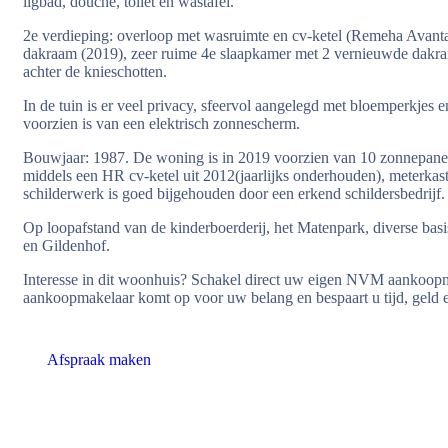
ligbad, douche, toilet en wastafel.
2e verdieping: overloop met wasruimte en cv-ketel (Remeha Avant
dakraam (2019), zeer ruime 4e slaapkamer met 2 vernieuwde dakr
achter de knieschotten.
In de tuin is er veel privacy, sfeervol aangelegd met bloemperkjes e
voorzien is van een elektrisch zonnescherm.
Bouwjaar: 1987. De woning is in 2019 voorzien van 10 zonnepan
middels een HR cv-ketel uit 2012(jaarlijks onderhouden), meterkas
schilderwerk is goed bijgehouden door een erkend schildersbedrijf.
Op loopafstand van de kinderboerderij, het Matenpark, diverse bas
en Gildenhof.
Interesse in dit woonhuis? Schakel direct uw eigen NVM aanko
aankoopmakelaar komt op voor uw belang en bespaart u tijd, geld 
Afspraak maken