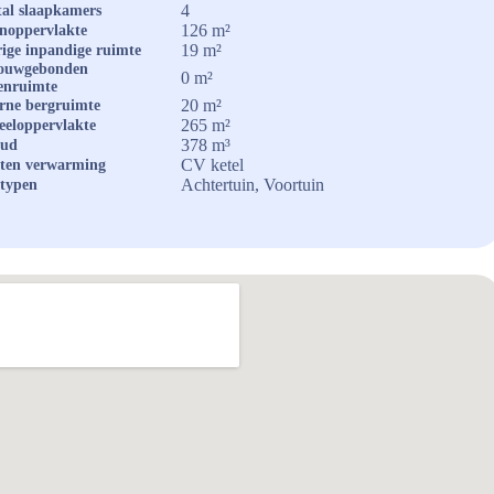
4
al slaapkamers
126 m²
noppervlakte
19 m²
ige inpandige ruimte
ouwgebonden
0 m²
enruimte
20 m²
rne bergruimte
265 m²
eeloppervlakte
378 m³
oud
CV ketel
ten verwarming
Achtertuin, Voortuin
typen