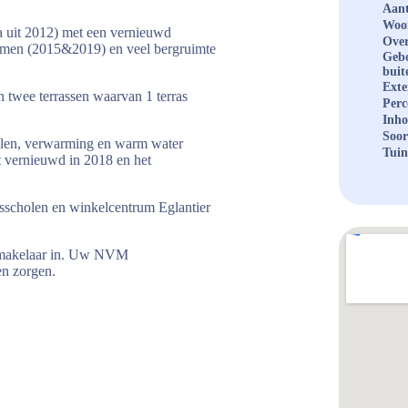
Aant
Woo
a uit 2012) met een vernieuwd
Over
amen (2015&2019) en veel bergruimte
Geb
buit
Exte
n twee terrassen waarvan 1 terras
Perc
Inh
Soor
elen, verwarming en warm water
Tuin
t vernieuwd in 2018 en het
isscholen en winkelcentrum Eglantier
opmakelaar in. Uw NVM
en zorgen.