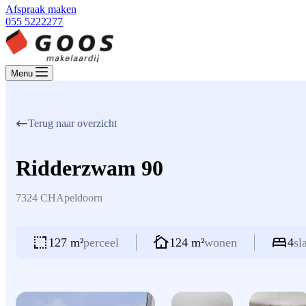
Afspraak maken
055 5222277
Menu
Terug naar overzicht
Ridderzwam 90
7324 CH
Apeldoorn
127 m²
perceel
124 m²
wonen
4
sl