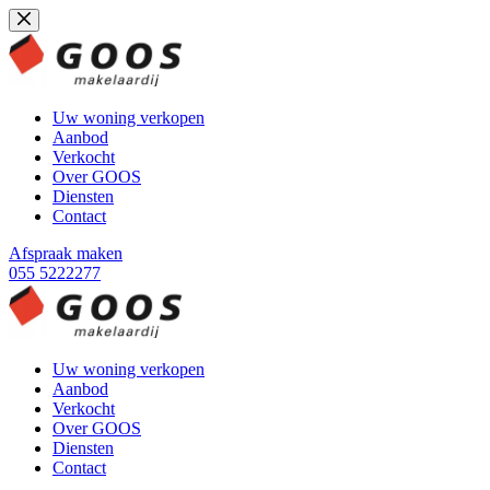
Ga
naar
de
inhoud
Uw woning verkopen
Aanbod
Verkocht
Over GOOS
Diensten
Contact
Afspraak maken
055 5222277
Uw woning verkopen
Aanbod
Verkocht
Over GOOS
Diensten
Contact