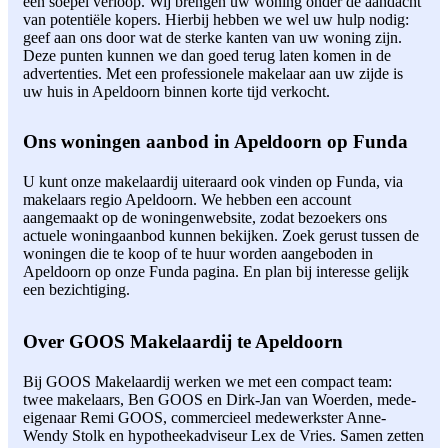
een soepel verloop. Wij brengen uw woning onder de aandacht
van potentiële kopers. Hierbij hebben we wel uw hulp nodig:
geef aan ons door wat de sterke kanten van uw woning zijn.
Deze punten kunnen we dan goed terug laten komen in de
advertenties. Met een professionele makelaar aan uw zijde is
uw huis in Apeldoorn binnen korte tijd verkocht.
Ons woningen aanbod in Apeldoorn op Funda
U kunt onze makelaardij uiteraard ook vinden op Funda, via
makelaars regio Apeldoorn. We hebben een account
aangemaakt op de woningenwebsite, zodat bezoekers ons
actuele woningaanbod kunnen bekijken. Zoek gerust tussen de
woningen die te koop of te huur worden aangeboden in
Apeldoorn op onze Funda pagina. En plan bij interesse gelijk
een bezichtiging.
Over GOOS Makelaardij te Apeldoorn
Bij GOOS Makelaardij werken we met een compact team:
twee makelaars, Ben GOOS en Dirk-Jan van Woerden, mede-
eigenaar Remi GOOS, commercieel medewerkster Anne-
Wendy Stolk en hypotheekadviseur Lex de Vries. Samen zetten