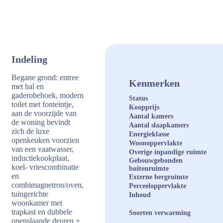
Indeling
Begane grond: entree
Kenmerken
met hal en
gaderobehoek, modern
Status
toilet met fonteintje,
Koopprijs
aan de voorzijde van
Aantal kamers
de woning bevindt
Aantal slaapkamers
zich de luxe
Energieklasse
openkeuken voorzien
Woonoppervlakte
van een vaatwasser,
Overige inpandige ruimte
inductiekookplaat,
Gebouwgebonden
koel- vriescombinatie
buitenruimte
en
Externe bergruimte
combimagnetron/oven,
Perceeloppervlakte
tuingerichte
Inhoud
woonkamer met
trapkast en dubbele
Soorten verwarming
openslaande deuren +