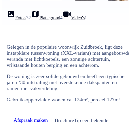
Foto's
32
Plattegrond
4
Video's
1
Gelegen in de populaire woonwijk Zuidbroek, ligt deze
instapklare tussenwoning (XXL-variant) met aangebouwd
veranda met lichtkoepels, een zonnige achtertuin,
vrijstaande houten berging en een achterom.
De woning is zeer solide gebouwd en heeft een typische
jaren ’30 uitstraling met overstekende dakspanten en
ramen met vakverdeling.
Gebruiksoppervlakte wonen ca. 124m², perceel 127m².
Afspraak maken
Brochure
Tip een bekende