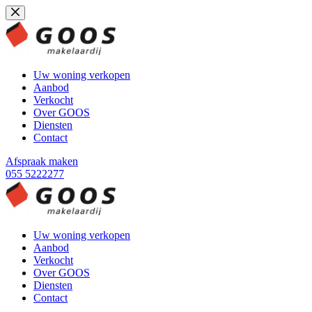
Ga
naar
de
inhoud
Uw woning verkopen
Aanbod
Verkocht
Over GOOS
Diensten
Contact
Afspraak maken
055 5222277
Uw woning verkopen
Aanbod
Verkocht
Over GOOS
Diensten
Contact