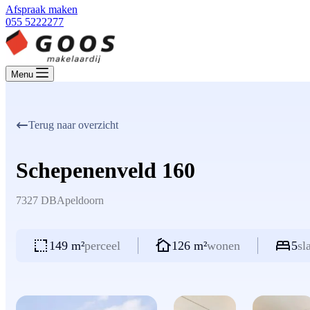
Afspraak maken
055 5222277
Menu
Terug naar overzicht
Schepenenveld 160
7327 DB
Apeldoorn
149 m²
perceel
126 m²
wonen
5
sl