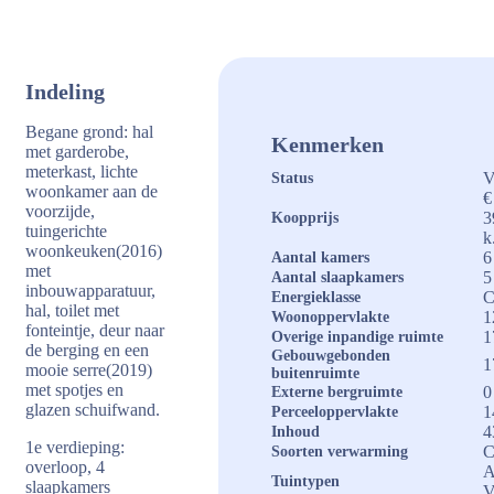
Indeling
Begane grond: hal
Kenmerken
met garderobe,
meterkast, lichte
V
Status
woonkamer aan de
€
voorzijde,
3
Koopprijs
tuingerichte
k
woonkeuken(2016)
6
Aantal kamers
met
5
Aantal slaapkamers
inbouwapparatuur,
Energieklasse
hal, toilet met
1
Woonoppervlakte
fonteintje, deur naar
1
Overige inpandige ruimte
de berging en een
Gebouwgebonden
1
mooie serre(2019)
buitenruimte
met spotjes en
0
Externe bergruimte
glazen schuifwand.
1
Perceeloppervlakte
4
Inhoud
1e verdieping:
C
Soorten verwarming
overloop, 4
A
Tuintypen
slaapkamers
V