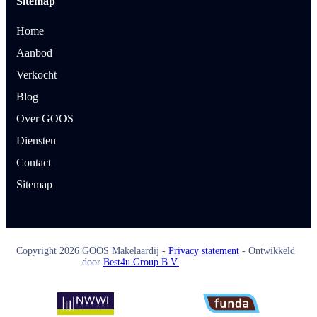
Sitemap
Home
Aanbod
Verkocht
Blog
Over GOOS
Diensten
Contact
Sitemap
Copyright
2026
GOOS Makelaardij -
Privacy statement
- Ontwikkeld
door
Best4u Group B.V.