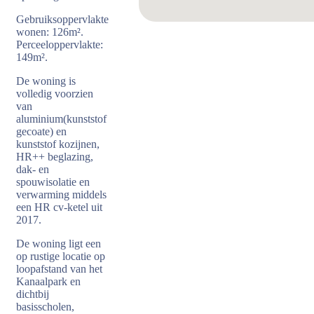
Gebruiksoppervlakte
wonen: 126m².
Perceeloppervlakte:
149m².
De woning is
volledig voorzien
van
aluminium(kunststof
gecoate) en
kunststof kozijnen,
HR++ beglazing,
dak- en
spouwisolatie en
verwarming middels
een HR cv-ketel uit
2017.
De woning ligt een
op rustige locatie op
loopafstand van het
Kanaalpark en
dichtbij
basisscholen,