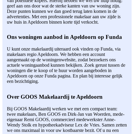
van potentiële kopers. Hierbij hebben we wel uw hulp nodig:
geef aan ons door wat de sterke kanten van uw woning zijn.
Deze punten kunnen we dan goed terug laten komen in de
advertenties. Met een professionele makelaar aan uw zijde is
uw huis in Apeldoorn binnen korte tijd verkocht.
Ons woningen aanbod in Apeldoorn op Funda
U kunt onze makelaardij uiteraard ook vinden op Funda, via
makelaars regio Apeldoorn. We hebben een account
aangemaakt op de woningenwebsite, zodat bezoekers ons
actuele woningaanbod kunnen bekijken. Zoek gerust tussen de
woningen die te koop of te huur worden aangeboden in
Apeldoorn op onze Funda pagina. En plan bij interesse gelijk
een bezichtiging.
Over GOOS Makelaardij te Apeldoorn
Bij GOOS Makelaardij werken we met een compact team:
twee makelaars, Ben GOOS en Dirk-Jan van Woerden, mede-
eigenaar Remi GOOS, commercieel medewerkster Anne-
Wendy Stolk en hypotheekadviseur Lex de Vries. Samen zetten
we ons maximaal in voor uw kostbaarste bezit. Of u nu een