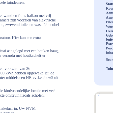
ele tuindeuren.
Stat
Koop
Aant
tenwand en frans balkon met vrij
Aant
amers zijn voorzien van elektrische
Ener
he, zwevend toilet en wastafelmeubel
Woo
Over
Geb
ratuur. Hier kan een extra
buit
Exte
Perc
 fraai aangelegd met een beuken haag,
Inh
le veranda met houtkachel(ter
Soor
 en voorzien van 26
Tuin
8000 kWh hebben opgewekt. Bij de
ater middels een HR cv-ketel cw5 uit
 kindvriendelijke locatie met veel
ecte omgeving zoals scholen,
opmakelaar in. Uw NVM
en zorgen.