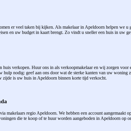
men er veel taken bij kijken. Als makelaar in Apeldoorn helpen we u gr
eisen en uw budget in kaart brengt. Zo vindt u sneller een huis in uw ge
een huis verkopen. Huur ons in als verkoopmakelaar en wij zorgen voor
uw hulp nodig: geef aan ons door wat de sterke kanten van uw woning 
 zijde is uw huis in Apeldoorn binnen korte tijd verkocht.
nda
 via makelaars regio Apeldoorn. We hebben een account aangemaakt op
ningen die te koop of te huur worden aangeboden in Apeldoorn op onze