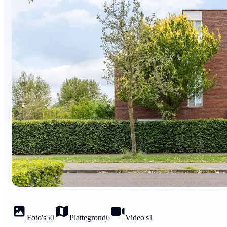
Foto's
50
Plattegrond
6
Video's
1