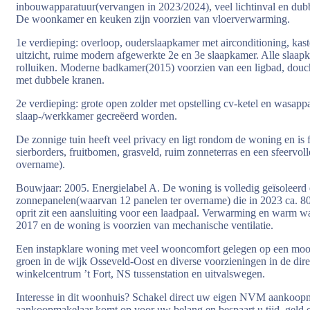
inbouwapparatuur(vervangen in 2023/2024), veel lichtinval en dubb
De woonkamer en keuken zijn voorzien van vloerverwarming.
1e verdieping: overloop, ouderslaapkamer met airconditioning, kas
uitzicht, ruime modern afgewerkte 2e en 3e slaapkamer. Alle slaapk
rolluiken. Moderne badkamer(2015) voorzien van een ligbad, douc
met dubbele kranen.
2e verdieping: grote open zolder met opstelling cv-ketel en wasappa
slaap-/werkkamer gecreëerd worden.
De zonnige tuin heeft veel privacy en ligt rondom de woning en is
sierborders, fruitbomen, grasveld, ruim zonneterras en een sfeervol
overname).
Bouwjaar: 2005. Energielabel A. De woning is volledig geïsoleerd
zonnepanelen(waarvan 12 panelen ter overname) die in 2023 ca. 
oprit zit een aansluiting voor een laadpaal. Verwarming en warm w
2017 en de woning is voorzien van mechanische ventilatie.
Een instapklare woning met veel wooncomfort gelegen op een mooie
groen in de wijk Osseveld-Oost en diverse voorzieningen in de dir
winkelcentrum ’t Fort, NS tussenstation en uitvalswegen.
Interesse in dit woonhuis? Schakel direct uw eigen NVM aanko
aankoopmakelaar komt op voor uw belang en bespaart u tijd, geld 