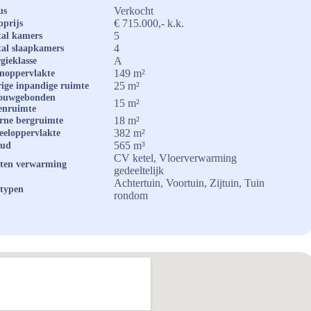
Verkocht
us
€ 715.000,- k.k.
prijs
5
al kamers
4
al slaapkamers
A
gieklasse
149 m²
noppervlakte
25 m²
ige inpandige ruimte
ouwgebonden
15 m²
enruimte
18 m²
rne bergruimte
382 m²
eeloppervlakte
565 m³
oud
CV ketel, Vloerverwarming
ten verwarming
gedeeltelijk
Achtertuin, Voortuin, Zijtuin, Tuin
typen
rondom