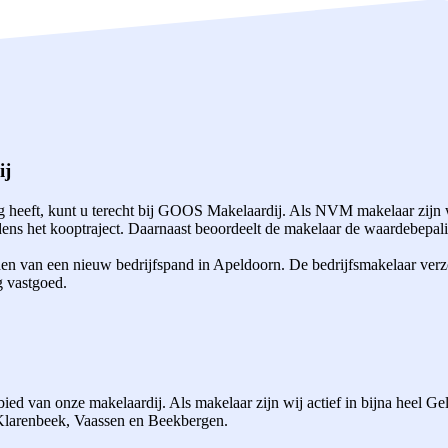
ij
heeft, kunt u terecht bij GOOS Makelaardij. Als NVM makelaar zijn w
ns het kooptraject. Daarnaast beoordeelt de makelaar de waardebepalin
den van een nieuw bedrijfspand in Apeldoorn. De bedrijfsmakelaar verz
g vastgoed.
ed van onze makelaardij. Als makelaar zijn wij actief in bijna heel G
 Klarenbeek, Vaassen en Beekbergen.