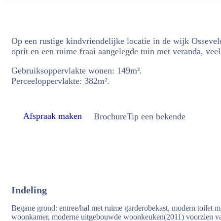
Op een rustige kindvriendelijke locatie in de wijk Ossev
oprit en een ruime fraai aangelegde tuin met veranda, veel
Gebruiksoppervlakte wonen: 149m².
Perceeloppervlakte: 382m².
Afspraak maken
Brochure
Tip een bekende
Indeling
Begane grond: entree/hal met ruime garderobekast, modern toilet met
woonkamer, moderne uitgebouwde woonkeuken(2011) voorzien va