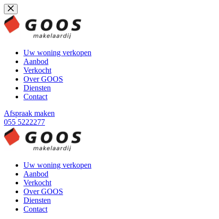
Ga
naar
de
inhoud
Uw woning verkopen
Aanbod
Verkocht
Over GOOS
Diensten
Contact
Afspraak maken
055 5222277
Uw woning verkopen
Aanbod
Verkocht
Over GOOS
Diensten
Contact