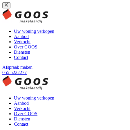
Ga
naar
de
inhoud
Uw woning verkopen
Aanbod
Verkocht
Over GOOS
Diensten
Contact
Afspraak maken
055 5222277
Uw woning verkopen
Aanbod
Verkocht
Over GOOS
Diensten
Contact