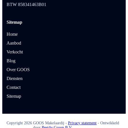
BTW 858341463B01
Sitemap
Home
Aanbod
Verkocht
Blog
Over GOOS
Diensten
Contact
Sitemap
Copyright
2026
GOOS Makelaardij -
Privacy statement
- Ontwikkeld
door
Best4u Group B.V.