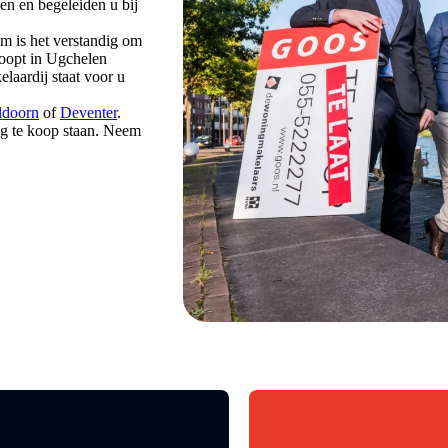
en en begeleiden u bij
om is het verstandig om
koopt in Ugchelen
laardij staat voor u
ldoorn
of
Deventer
.
ng te koop staan. Neem