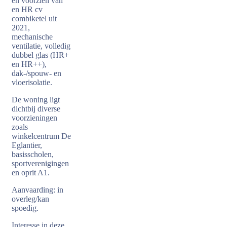
en voorzien van
en HR cv
combiketel uit
2021,
mechanische
ventilatie, volledig
dubbel glas (HR+
en HR++),
dak-/spouw- en
vloerisolatie.
De woning ligt
dichtbij diverse
voorzieningen
zoals
winkelcentrum De
Eglantier,
basisscholen,
sportverenigingen
en oprit A1.
Aanvaarding: in
overleg/kan
spoedig.
Interesse in deze