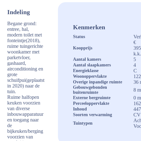
Indeling
Begane grond:
Kenmerken
entree, hal,
modern toilet met
Ver
Status
fonteintje(2018),
€
ruime tuingerichte
395
Koopprijs
woonkamer met
k.k
parketvloer,
5
Aantal kamers
gashaard,
4
Aantal slaapkamers
airconditioning en
C
Energieklasse
grote
122
Woonoppervlakte
schuifpui(geplaatst
36 
Overige inpandige ruimte
in 2020) naar de
Gebouwgebonden
8 m
tuin.
buitenruimte
Ruime halfopen
0 m
Externe bergruimte
keuken voorzien
162
Perceeloppervlakte
van diverse
447
Inhoud
inbouwapparatuur
CV 
Soorten verwarming
en toegang naar
Ach
Tuintypen
de
Voo
bijkeuken/berging
voorzien van