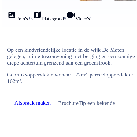
Foto's
33
Plattegrond
5
Video's
1
Op een kindvriendelijke locatie in de wijk De Maten
gelegen, ruime tussenwoning met berging en een zonnige
diepe achtertuin grenzend aan een groenstrook.
Gebruiksoppervlakte wonen: 122m². perceeloppervlakte:
162m².
Afspraak maken
Brochure
Tip een bekende