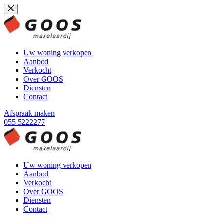
Ga
naar
de
inhoud
Uw woning verkopen
Aanbod
Verkocht
Over GOOS
Diensten
Contact
Afspraak maken
055 5222277
Uw woning verkopen
Aanbod
Verkocht
Over GOOS
Diensten
Contact