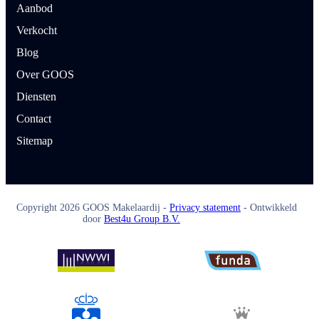
Aanbod
Verkocht
Blog
Over GOOS
Diensten
Contact
Sitemap
Copyright
2026
GOOS Makelaardij -
Privacy statement
- Ontwikkeld
door
Best4u Group B.V.