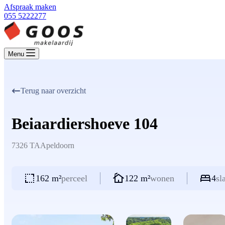
Afspraak maken
055 5222277
Menu
Terug naar overzicht
Beiaardiershoeve 104
7326 TA
Apeldoorn
162 m²
perceel
122 m²
wonen
4
sl