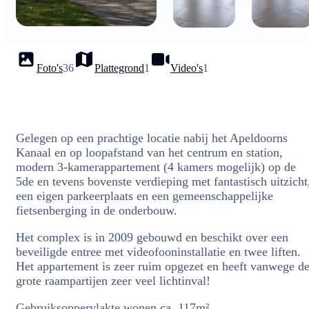
Foto's
36
Plattegrond
1
Video's
1
Gelegen op een prachtige locatie nabij het Apeldoorns
Kanaal en op loopafstand van het centrum en station,
modern 3-kamerappartement (4 kamers mogelijk) op de
5de en tevens bovenste verdieping met fantastisch uitzicht
een eigen parkeerplaats en een gemeenschappelijke
fietsenberging in de onderbouw.
Het complex is in 2009 gebouwd en beschikt over een
beveiligde entree met videofooninstallatie en twee liften.
Het appartement is zeer ruim opgezet en heeft vanwege d
grote raampartijen zeer veel lichtinval!
Gebruiksoppervlakte wonen ca. 117m².