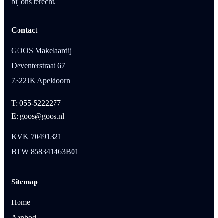
bij ons terecht.
Contact
GOOS Makelaardij
Deventerstraat 67
7322JK Apeldoorn
T: 055-5222277
E: goos@goos.nl
KVK 70491321
BTW 858341463B01
Sitemap
Home
Aanbod