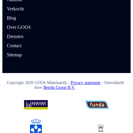
Verkocht
Blog
Over GOOS
Diensten
Contact
Sitemap
Copyright
2026
GOOS Makelaardij -
Privacy statement
- Ontwikkeld
door
Best4u Group B.V.