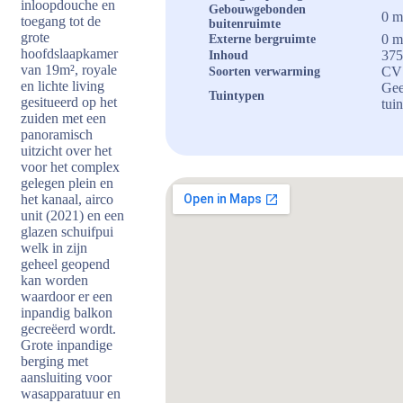
inloopdouche en
Gebouwgebonden
0 m
toegang tot de
buitenruimte
grote
0 m
Externe bergruimte
hoofdslaapkamer
375
Inhoud
van 19m², royale
CV 
Soorten verwarming
en lichte living
Ge
Tuintypen
gesitueerd op het
tui
zuiden met een
panoramisch
uitzicht over het
voor het complex
gelegen plein en
het kanaal, airco
unit (2021) en een
glazen schuifpui
welk in zijn
geheel geopend
kan worden
waardoor er een
inpandig balkon
gecreëerd wordt.
Grote inpandige
berging met
aansluiting voor
wasapparatuur en