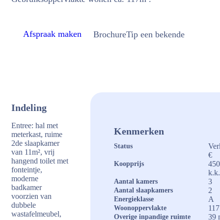
Afspraak maken
Brochure
Tip een bekende
Indeling
Entree: hal met
Kenmerken
meterkast, ruime
2de slaapkamer
Ver
Status
van 11m², vrij
€
hangend toilet met
450
Koopprijs
fonteintje,
k.k
moderne
3
Aantal kamers
badkamer
2
Aantal slaapkamers
voorzien van
A
Energieklasse
dubbele
117
Woonoppervlakte
wastafelmeubel,
39 
Overige inpandige ruimte