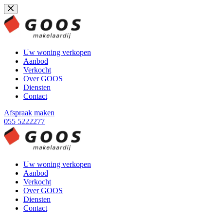
Ga
naar
de
inhoud
Uw woning verkopen
Aanbod
Verkocht
Over GOOS
Diensten
Contact
Afspraak maken
055 5222277
Uw woning verkopen
Aanbod
Verkocht
Over GOOS
Diensten
Contact