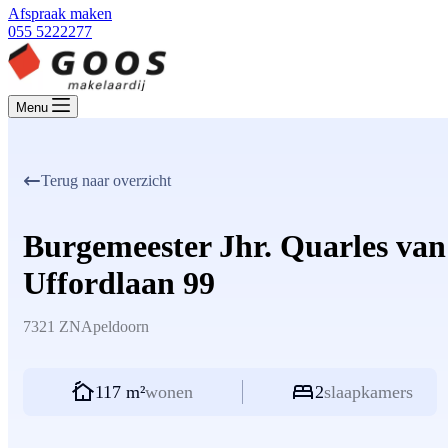
Afspraak maken
055 5222277
Menu
Terug naar overzicht
Burgemeester Jhr. Quarles van
Uffordlaan 99
7321 ZN
Apeldoorn
117 m²
wonen
2
slaapkamers