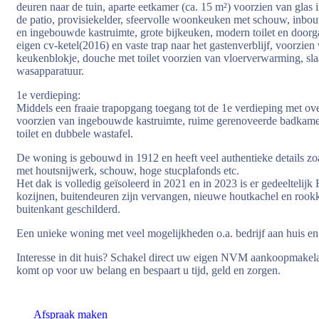
deuren naar de tuin, aparte eetkamer (ca. 15 m²) voorzien van glas
de patio, provisiekelder, sfeervolle woonkeuken met schouw, inbou
en ingebouwde kastruimte, grote bijkeuken, modern toilet en doorga
eigen cv-ketel(2016) en vaste trap naar het gastenverblijf, voorzie
keukenblokje, douche met toilet voorzien van vloerverwarming, sl
wasapparatuur.
1e verdieping:
Middels een fraaie trapopgang toegang tot de 1e verdieping met ove
voorzien van ingebouwde kastruimte, ruime gerenoveerde badkamer
toilet en dubbele wastafel.
De woning is gebouwd in 1912 en heeft veel authentieke details zo
met houtsnijwerk, schouw, hoge stucplafonds etc.
Het dak is volledig geïsoleerd in 2021 en in 2023 is er gedeeltelij
kozijnen, buitendeuren zijn vervangen, nieuwe houtkachel en rookk
buitenkant geschilderd.
Een unieke woning met veel mogelijkheden o.a. bedrijf aan huis en e
Interesse in dit huis? Schakel direct uw eigen NVM aankoopmak
komt op voor uw belang en bespaart u tijd, geld en zorgen.
Afspraak maken