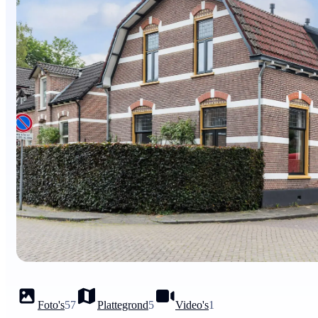
Foto's
57
Plattegrond
5
Video's
1