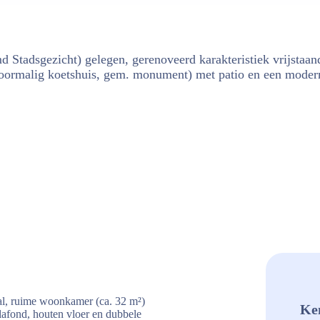
md Stadsgezicht) gelegen, gerenoveerd karakteristiek vrijsta
voormalig koetshuis, gem. monument) met patio en een modern
hal, ruime woonkamer (ca. 32 m²)
Ke
lafond, houten vloer en dubbele