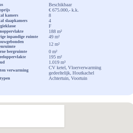
Beschikbaar
us
€ 675.000,- k.k.
prijs
8
al kamers
4
al slaapkamers
F
gieklasse
188 m²
noppervlakte
49 m²
ige inpandige ruimte
ouwgebonden
12 m²
enruimte
0 m²
rne bergruimte
195 m²
eeloppervlakte
1.019 m³
oud
CV ketel, Vloerverwarming
ten verwarming
gedeeltelijk, Houtkachel
Achtertuin, Voortuin
typen