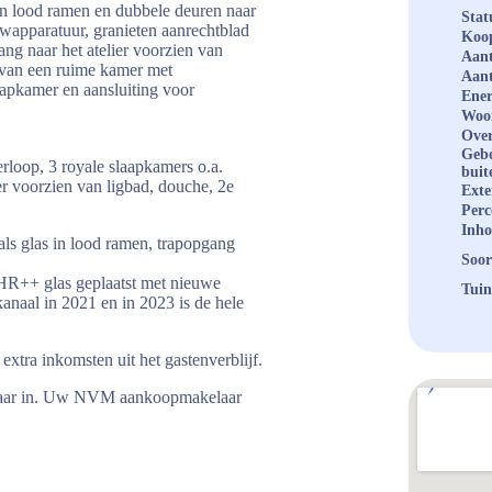
 in lood ramen en dubbele deuren naar
Stat
wapparatuur, granieten aanrechtblad
Koop
ng naar het atelier voorzien van
Aant
n van een ruime kamer met
Aant
aapkamer en aansluiting voor
Ener
Woo
Over
Geb
rloop, 3 royale slaapkamers o.a.
buit
 voorzien van ligbad, douche, 2e
Exte
Perc
Inh
als glas in lood ramen, trapopgang
Soor
k HR++ glas geplaatst met nieuwe
Tuin
anaal in 2021 en in 2023 is de hele
xtra inkomsten uit het gastenverblijf.
elaar in. Uw NVM aankoopmakelaar