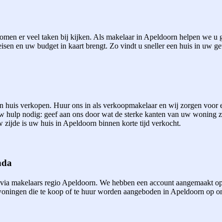
men er veel taken bij kijken. Als makelaar in Apeldoorn helpen we u gr
eisen en uw budget in kaart brengt. Zo vindt u sneller een huis in uw ge
een huis verkopen. Huur ons in als verkoopmakelaar en wij zorgen voor
uw hulp nodig: geef aan ons door wat de sterke kanten van uw woning 
 zijde is uw huis in Apeldoorn binnen korte tijd verkocht.
nda
 via makelaars regio Apeldoorn. We hebben een account aangemaakt op
ningen die te koop of te huur worden aangeboden in Apeldoorn op onze