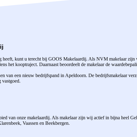
ij
heeft, kunt u terecht bij GOOS Makelaardij. Als NVM makelaar zijn w
ns het kooptraject. Daarnaast beoordeelt de makelaar de waardebepalin
den van een nieuw bedrijfspand in Apeldoorn. De bedrijfsmakelaar verz
g vastgoed.
ed van onze makelaardij. Als makelaar zijn wij actief in bijna heel G
 Klarenbeek, Vaassen en Beekbergen.