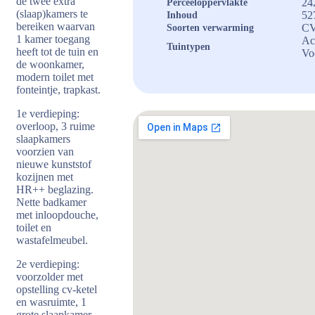
de twee extra
24
Perceeloppervlakte
(slaap)kamers te
52
Inhoud
bereiken waarvan
CV
Soorten verwarming
1 kamer toegang
Ac
Tuintypen
heeft tot de tuin en
Vo
de woonkamer,
modern toilet met
fonteintje, trapkast.
1e verdieping:
overloop, 3 ruime
slaapkamers
voorzien van
nieuwe kunststof
kozijnen met
HR++ beglazing.
Nette badkamer
met inloopdouche,
toilet en
wastafelmeubel.
2e verdieping:
voorzolder met
opstelling cv-ketel
en wasruimte, 1
grote slaapkamer