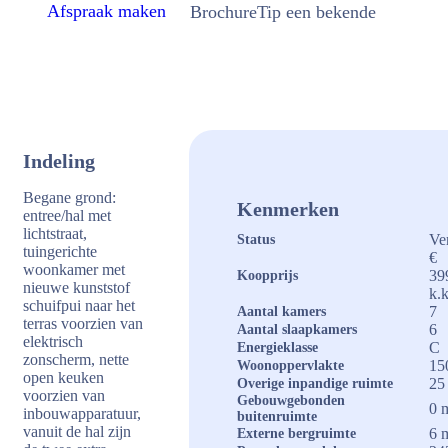
Afspraak maken
Brochure
Tip een bekende
Indeling
Begane grond:
Kenmerken
entree/hal met
lichtstraat,
Ve
Status
tuingerichte
€
woonkamer met
39
Koopprijs
nieuwe kunststof
k.k
schuifpui naar het
7
Aantal kamers
terras voorzien van
6
Aantal slaapkamers
elektrisch
C
Energieklasse
zonscherm, nette
15
Woonoppervlakte
open keuken
25
Overige inpandige ruimte
voorzien van
Gebouwgebonden
0 
inbouwapparatuur,
buitenruimte
vanuit de hal zijn
6 
Externe bergruimte