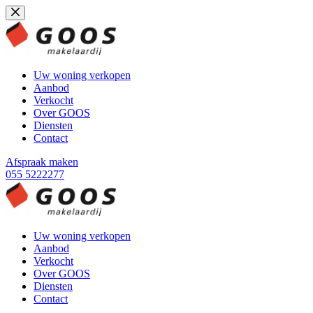
Ga
naar
de
inhoud
Uw woning verkopen
Aanbod
Verkocht
Over GOOS
Diensten
Contact
Afspraak maken
055 5222277
Uw woning verkopen
Aanbod
Verkocht
Over GOOS
Diensten
Contact