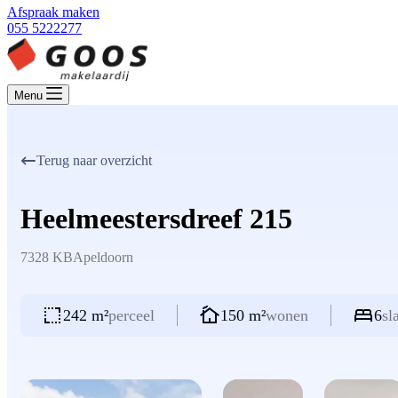
Afspraak maken
055 5222277
Menu
Terug naar overzicht
Heelmeestersdreef 215
7328 KB
Apeldoorn
242 m²
perceel
150 m²
wonen
6
sl