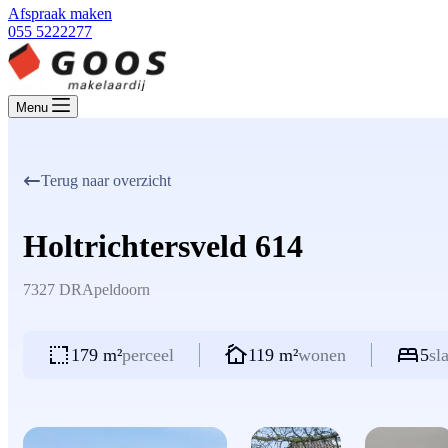
Afspraak maken
055 5222277
Menu
Terug naar overzicht
Holtrichtersveld 614
7327 DR
Apeldoorn
179 m²
perceel
119 m²
wonen
5
sl