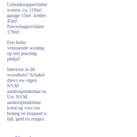
Gebruiksoppervlakte
wonen: ca. 119m².
garage 15m². kelder:
45m².
Perceeloppervlakte:
179m².
Een leuke
verassende woning
op een prachtig
plekje!
Interesse in dit
woonhuis? Schakel
direct uw eigen
NVM
aankoopmakelaar in.
Uw NVM
aankoopmakelaar
komt op voor uw
belang en bespaart u
tijd, geld en zorgen.