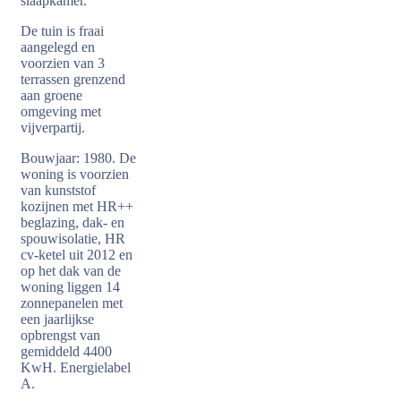
slaapkamer.
De tuin is fraai
aangelegd en
voorzien van 3
terrassen grenzend
aan groene
omgeving met
vijverpartij.
Bouwjaar: 1980. De
woning is voorzien
van kunststof
kozijnen met HR++
beglazing, dak- en
spouwisolatie, HR
cv-ketel uit 2012 en
op het dak van de
woning liggen 14
zonnepanelen met
een jaarlijkse
opbrengst van
gemiddeld 4400
KwH. Energielabel
A.