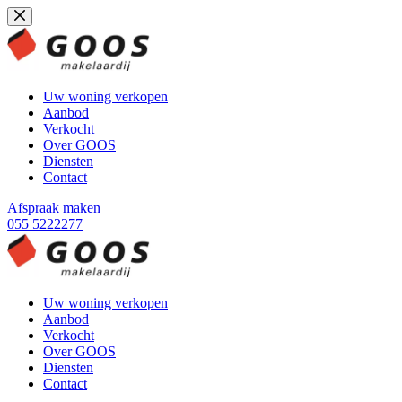
Ga
naar
de
inhoud
Uw woning verkopen
Aanbod
Verkocht
Over GOOS
Diensten
Contact
Afspraak maken
055 5222277
Uw woning verkopen
Aanbod
Verkocht
Over GOOS
Diensten
Contact