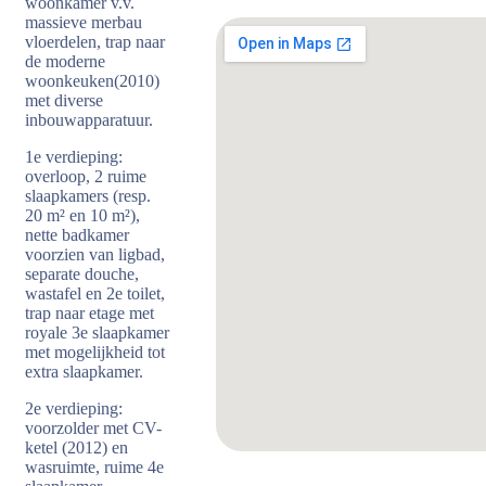
woonkamer v.v.
massieve merbau
vloerdelen, trap naar
de moderne
woonkeuken(2010)
met diverse
inbouwapparatuur.
1e verdieping:
overloop, 2 ruime
slaapkamers (resp.
20 m² en 10 m²),
nette badkamer
voorzien van ligbad,
separate douche,
wastafel en 2e toilet,
trap naar etage met
royale 3e slaapkamer
met mogelijkheid tot
extra slaapkamer.
2e verdieping:
voorzolder met CV-
ketel (2012) en
wasruimte, ruime 4e