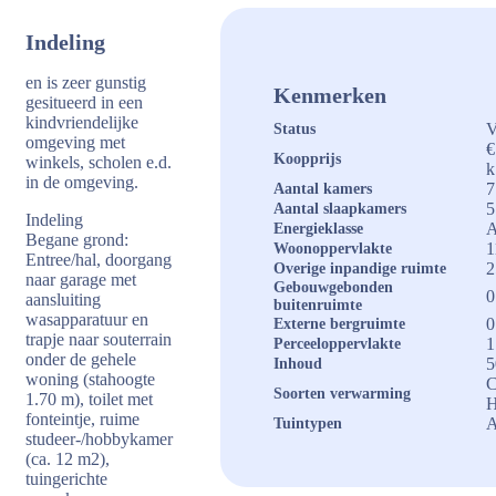
Indeling
en is zeer gunstig
Kenmerken
gesitueerd in een
kindvriendelijke
V
Status
omgeving met
€
Koopprijs
winkels, scholen e.d.
k
in de omgeving.
7
Aantal kamers
5
Aantal slaapkamers
Indeling
Energieklasse
Begane grond:
1
Woonoppervlakte
Entree/hal, doorgang
2
Overige inpandige ruimte
naar garage met
Gebouwgebonden
0
aansluiting
buitenruimte
wasapparatuur en
0
Externe bergruimte
trapje naar souterrain
1
Perceeloppervlakte
onder de gehele
5
Inhoud
woning (stahoogte
C
Soorten verwarming
1.70 m), toilet met
H
fonteintje, ruime
A
Tuintypen
studeer-/hobbykamer
(ca. 12 m2),
tuingerichte