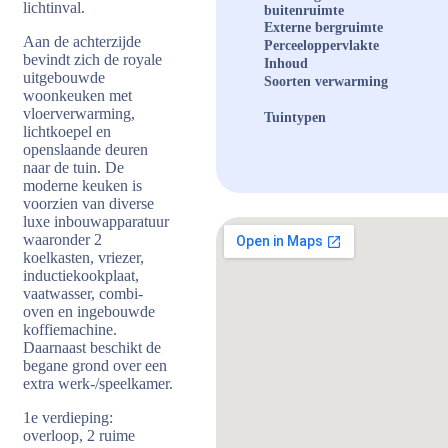
lichtinval.
buitenruimte
Externe bergruimte
Aan de achterzijde
Perceeloppervlakte
bevindt zich de royale
Inhoud
uitgebouwde
Soorten verwarming
woonkeuken met
vloerverwarming,
Tuintypen
lichtkoepel en
openslaande deuren
naar de tuin. De
moderne keuken is
voorzien van diverse
luxe inbouwapparatuur
waaronder 2
koelkasten, vriezer,
inductiekookplaat,
vaatwasser, combi-
oven en ingebouwde
koffiemachine.
Daarnaast beschikt de
begane grond over een
extra werk-/speelkamer.
1e verdieping:
overloop, 2 ruime