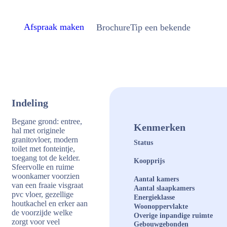
Afspraak maken
Brochure
Tip een bekende
Indeling
Begane grond: entree,
Kenmerken
hal met originele
granitovloer, modern
Status
toilet met fonteintje,
toegang tot de kelder.
Koopprijs
Sfeervolle en ruime
woonkamer voorzien
Aantal kamers
van een fraaie visgraat
Aantal slaapkamers
pvc vloer, gezellige
Energieklasse
houtkachel en erker aan
Woonoppervlakte
de voorzijde welke
Overige inpandige ruimte
zorgt voor veel
Gebouwgebonden