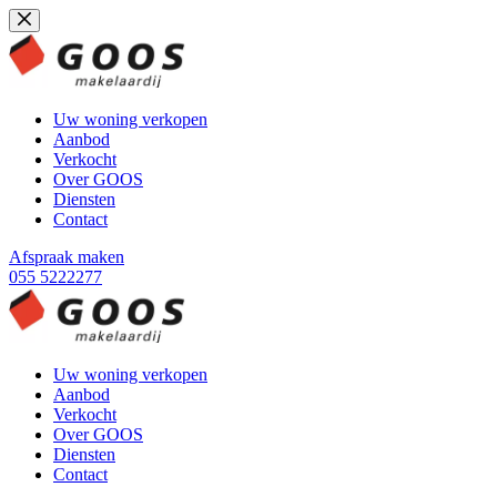
Ga
naar
de
inhoud
Uw woning verkopen
Aanbod
Verkocht
Over GOOS
Diensten
Contact
Afspraak maken
055 5222277
Uw woning verkopen
Aanbod
Verkocht
Over GOOS
Diensten
Contact