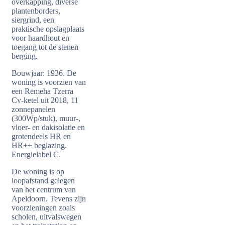
overkapping, diverse
plantenborders,
siergrind, een
praktische opslagplaats
voor haardhout en
toegang tot de stenen
berging.
Bouwjaar: 1936. De
woning is voorzien van
een Remeha Tzerra
Cv-ketel uit 2018, 11
zonnepanelen
(300Wp/stuk), muur-,
vloer- en dakisolatie en
grotendeels HR en
HR++ beglazing.
Energielabel C.
De woning is op
loopafstand gelegen
van het centrum van
Apeldoorn. Tevens zijn
voorzieningen zoals
scholen, uitvalswegen