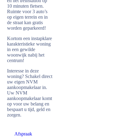
en het treinstation op
10 minuten fietsen.
Ruimte voor 3 auto’s
op eigen terrein en in
de straat kan gratis
worden geparkeerd!
Kortom een instapklare
karakteristieke woning
in een gewilde
woonwijk nabij het
centrum!
Interesse in deze
woning? Schakel direct
uw eigen NVM
aankoopmakelaar in.
Uw NVM
aankoopmakelaar komt
op voor uw belang en
bespaart u tijd, geld en
zorgen.
Afspraak