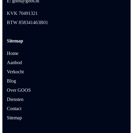
E: goos@goos.nl
KVK 70491321
BTW 858341463B01
Sitemap
Home
Aanbod
Verkocht
Blog
Over GOOS
Diensten
Contact
Sitemap