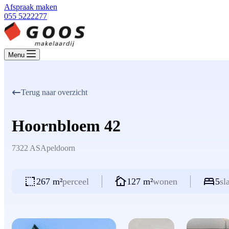
Afspraak maken
055 5222277
Menu
Terug naar overzicht
Hoornbloem 42
7322 AS
Apeldoorn
267 m²
perceel
127 m²
wonen
5
sl