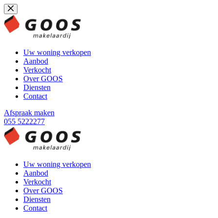
Ga
naar
de
inhoud
Uw woning verkopen
Aanbod
Verkocht
Over GOOS
Diensten
Contact
Afspraak maken
055 5222277
Uw woning verkopen
Aanbod
Verkocht
Over GOOS
Diensten
Contact