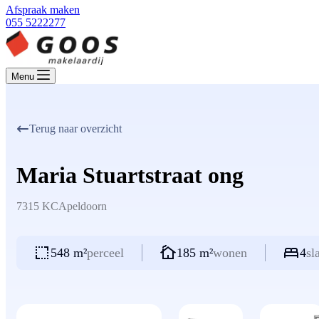
Afspraak maken
055 5222277
Menu
Terug naar overzicht
Maria Stuartstraat ong
7315 KC
Apeldoorn
548 m²
perceel
185 m²
wonen
4
sl