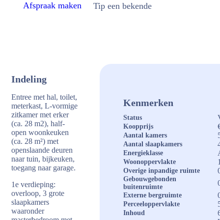
Afspraak maken
Tip een bekende
Indeling
Entree met hal, toilet,
Kenmerken
meterkast, L-vormige
zitkamer met erker
Status
(ca. 28 m2), half-
Koopprijs
open woonkeuken
Aantal kamers
(ca. 28 m²) met
Aantal slaapkamers
openslaande deuren
Energieklasse
naar tuin, bijkeuken,
Woonoppervlakte
toegang naar garage.
Overige inpandige ruimte
Gebouwgebonden
1e verdieping:
buitenruimte
overloop, 3 grote
Externe bergruimte
slaapkamers
Perceeloppervlakte
waaronder
Inhoud
masterbedroom met