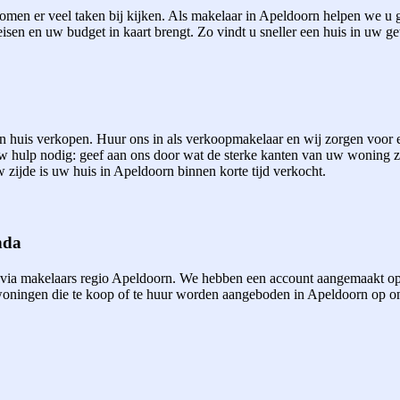
men er veel taken bij kijken. Als makelaar in Apeldoorn helpen we u gr
eisen en uw budget in kaart brengt. Zo vindt u sneller een huis in uw ge
een huis verkopen. Huur ons in als verkoopmakelaar en wij zorgen voor
uw hulp nodig: geef aan ons door wat de sterke kanten van uw woning 
 zijde is uw huis in Apeldoorn binnen korte tijd verkocht.
nda
 via makelaars regio Apeldoorn. We hebben een account aangemaakt op
ningen die te koop of te huur worden aangeboden in Apeldoorn op onze