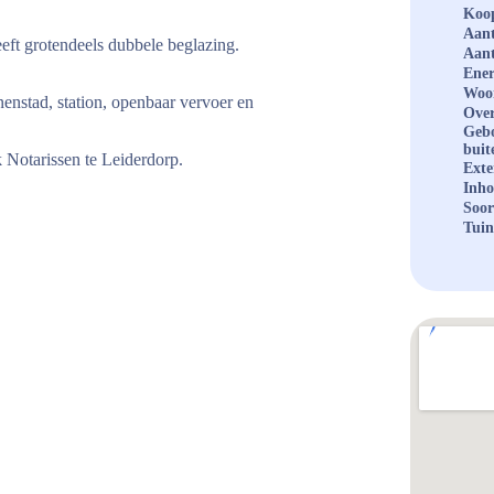
Koop
Aant
ft grotendeels dubbele beglazing.
Aant
Ener
Woo
nenstad, station, openbaar vervoer en
Over
Geb
buit
Notarissen te Leiderdorp.
Exte
Inh
Soor
Tuin