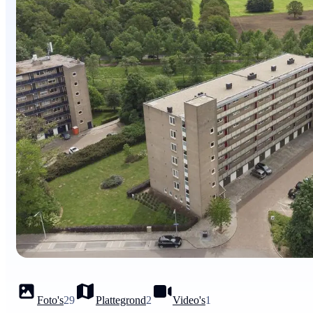
Foto's
29
Plattegrond
2
Video's
1