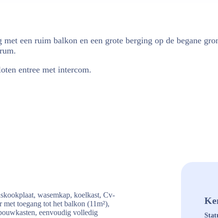
met een ruim balkon en een grote berging op de begane grond.
trum.
loten entree met intercom.
askookplaat, wasemkap, koelkast, Cv-
Ke
r met toegang tot het balkon (11m²),
nbouwkasten, eenvoudig volledig
Stat