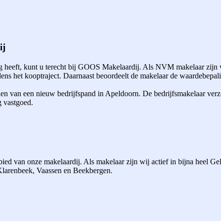
ij
heeft, kunt u terecht bij GOOS Makelaardij. Als NVM makelaar zijn w
ns het kooptraject. Daarnaast beoordeelt de makelaar de waardebepalin
den van een nieuw bedrijfspand in Apeldoorn. De bedrijfsmakelaar verz
g vastgoed.
ed van onze makelaardij. Als makelaar zijn wij actief in bijna heel G
 Klarenbeek, Vaassen en Beekbergen.