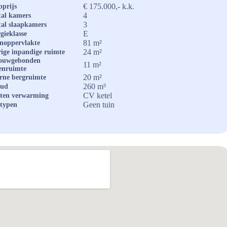
€ 175.000,- k.k.
prijs
4
al kamers
3
al slaapkamers
E
gieklasse
81 m²
noppervlakte
24 m²
ige inpandige ruimte
ouwgebonden
11 m²
enruimte
20 m²
rne bergruimte
260 m³
oud
CV ketel
ten verwarming
Geen tuin
typen