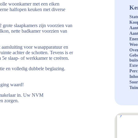
rvolle woonkamer met een eiken
Ke
derne halfopen keuken met diverse
Stat
Koop
 2 grote slaapkamers zijn voorzien van
Aant
alkon, nette badkamer voorzien van
Aant
Ener
Woo
 aansluiting voor wasapparatuur en
Over
uimte achter de schotten. Tevens is er
Geb
 5e slaap- of werkkamer te creëren.
buit
Exte
ie en volledig dubbele beglazing.
Perc
Inh
Soor
iging waard!
Tuin
opmakelaar in. Uw NVM
en zorgen.