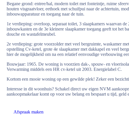
Begane grond: entree/hal, modern toilet met fonteintje, ruime sfee
houten visgraatvloer, eethoek met schuifpui naar de achtertuin, mo
inbouwapparatuur en toegang naar de tuin.
1e verdieping: overloop, separaat toilet, 3 slaapkamers waarvan de
inbouwkasten en de 3e kleinere slaapkamer toegang geeft tot het b
douche en wastafelmeubel.
2e verdieping: grote voorzolder met veel bergruimte, waskamer met
opstelling Cv-ketel, grote 4e slaapkamer met dakkapel en veel bergr
hier de mogelijkheid om na een relatief eenvoudige verbouwing een
Bouwjaar: 1965. De woning is voorzien dak-, spouw- en vloerisolat
Verwarming middels een HR cv-ketel uit 2003. Energielabel C.
Kortom een mooie woning op een gewilde plek! Zeker een bezicht
Interesse in dit woonhuis? Schakel direct uw eigen NVM aanko
aankoopmakelaar komt op voor uw belang en bespaart u tijd, geld 
Afspraak maken