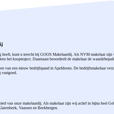
ij
heeft, kunt u terecht bij GOOS Makelaardij. Als NVM makelaar zijn w
ns het kooptraject. Daarnaast beoordeelt de makelaar de waardebepalin
den van een nieuw bedrijfspand in Apeldoorn. De bedrijfsmakelaar verz
g vastgoed.
ed van onze makelaardij. Als makelaar zijn wij actief in bijna heel G
 Klarenbeek, Vaassen en Beekbergen.