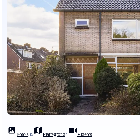
Foto's
35
Plattegrond
4
Video's
1