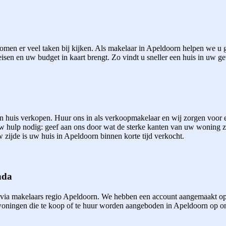
men er veel taken bij kijken. Als makelaar in Apeldoorn helpen we u gr
eisen en uw budget in kaart brengt. Zo vindt u sneller een huis in uw ge
een huis verkopen. Huur ons in als verkoopmakelaar en wij zorgen voor
uw hulp nodig: geef aan ons door wat de sterke kanten van uw woning 
 zijde is uw huis in Apeldoorn binnen korte tijd verkocht.
nda
 via makelaars regio Apeldoorn. We hebben een account aangemaakt op
ningen die te koop of te huur worden aangeboden in Apeldoorn op onze