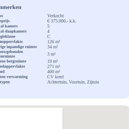
nmerken
Verkocht
us
€ 375.000,- k.k.
prijs
5
al kamers
4
al slaapkamers
C
gieklasse
126 m²
noppervlakte
34 m²
ige inpandige ruimte
ouwgebonden
3 m²
enruimte
19 m²
rne bergruimte
271 m²
eeloppervlakte
400 m³
oud
CV ketel
ten verwarming
Achtertuin, Voortuin, Zijtuin
typen