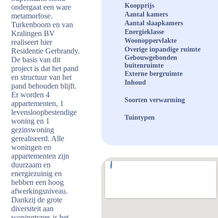
Koopprijs
ondergaat een ware
Aantal kamers
metamorfose.
Aantal slaapkamers
Turkenboom en van
Energieklasse
Kralingen BV
Woonoppervlakte
realiseert hier
Overige inpandige ruimte
Residentie Gerbrandy.
Gebouwgebonden
De basis van dit
buitenruimte
project is dat het pand
Externe bergruimte
en structuur van het
Inhoud
pand behouden blijft.
Er worden 4
Soorten verwarming
appartementen, 1
levensloopbestendige
Tuintypen
woning en 1
gezinswoning
gerealiseerd. Alle
woningen en
appartementen zijn
duurzaam en
energiezuinig en
hebben een hoog
afwerkingsniveau.
Dankzij de grote
diversiteit aan
woningtypes is het