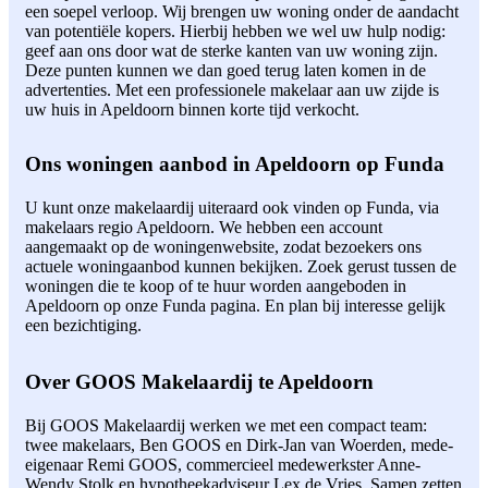
een soepel verloop. Wij brengen uw woning onder de aandacht
van potentiële kopers. Hierbij hebben we wel uw hulp nodig:
geef aan ons door wat de sterke kanten van uw woning zijn.
Deze punten kunnen we dan goed terug laten komen in de
advertenties. Met een professionele makelaar aan uw zijde is
uw huis in Apeldoorn binnen korte tijd verkocht.
Ons woningen aanbod in Apeldoorn op Funda
U kunt onze makelaardij uiteraard ook vinden op Funda, via
makelaars regio Apeldoorn. We hebben een account
aangemaakt op de woningenwebsite, zodat bezoekers ons
actuele woningaanbod kunnen bekijken. Zoek gerust tussen de
woningen die te koop of te huur worden aangeboden in
Apeldoorn op onze Funda pagina. En plan bij interesse gelijk
een bezichtiging.
Over GOOS Makelaardij te Apeldoorn
Bij GOOS Makelaardij werken we met een compact team:
twee makelaars, Ben GOOS en Dirk-Jan van Woerden, mede-
eigenaar Remi GOOS, commercieel medewerkster Anne-
Wendy Stolk en hypotheekadviseur Lex de Vries. Samen zetten