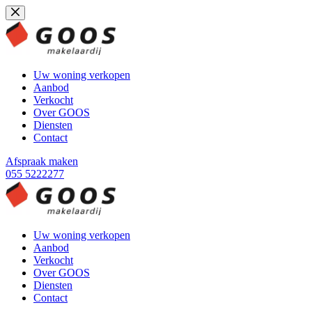
Ga
naar
de
inhoud
Uw woning verkopen
Aanbod
Verkocht
Over GOOS
Diensten
Contact
Afspraak maken
055 5222277
Uw woning verkopen
Aanbod
Verkocht
Over GOOS
Diensten
Contact