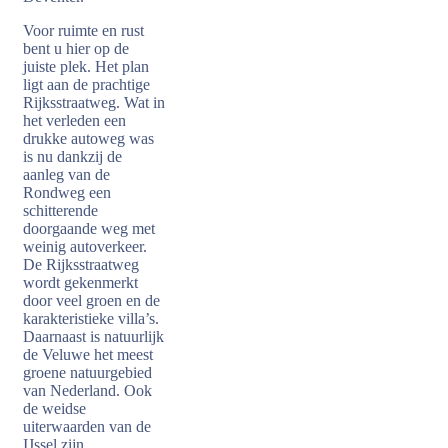
Voor ruimte en rust
bent u hier op de
juiste plek. Het plan
ligt aan de prachtige
Rijksstraatweg. Wat in
het verleden een
drukke autoweg was
is nu dankzij de
aanleg van de
Rondweg een
schitterende
doorgaande weg met
weinig autoverkeer.
De Rijksstraatweg
wordt gekenmerkt
door veel groen en de
karakteristieke villa’s.
Daarnaast is natuurlijk
de Veluwe het meest
groene natuurgebied
van Nederland. Ook
de weidse
uiterwaarden van de
IJssel zijn