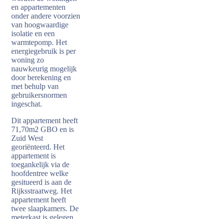
en appartementen
onder andere voorzien
van hoogwaardige
isolatie en een
warmtepomp. Het
energiegebruik is per
woning zo
nauwkeurig mogelijk
door berekening en
met behulp van
gebruikersnormen
ingeschat.
Dit appartement heeft
71,70m2 GBO en is
Zuid West
georiënteerd. Het
appartement is
toegankelijk via de
hoofdentree welke
gesitueerd is aan de
Rijksstraatweg. Het
appartement heeft
twee slaapkamers. De
meterkast is gelegen