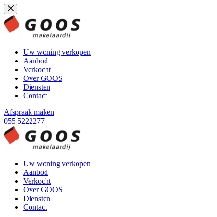
Ga
naar
de
inhoud
Uw woning verkopen
Aanbod
Verkocht
Over GOOS
Diensten
Contact
Afspraak maken
055 5222277
Uw woning verkopen
Aanbod
Verkocht
Over GOOS
Diensten
Contact