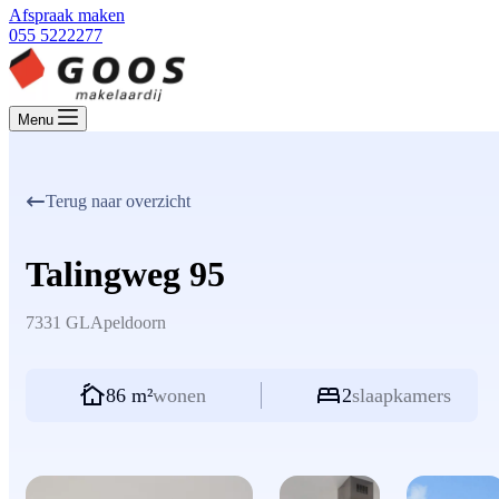
Afspraak maken
055 5222277
Menu
Terug naar overzicht
Talingweg 95
7331 GL
Apeldoorn
86 m²
wonen
2
slaapkamers