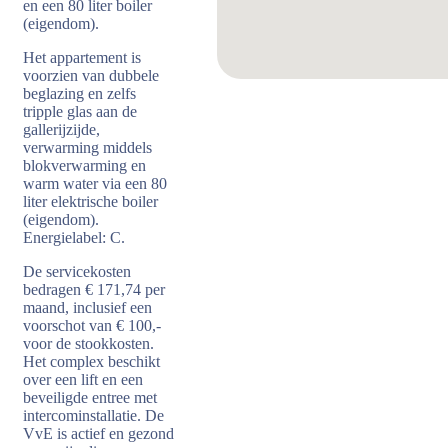
en een 80 liter boiler
(eigendom).
Het appartement is
voorzien van dubbele
beglazing en zelfs
tripple glas aan de
gallerijzijde,
verwarming middels
blokverwarming en
warm water via een 80
liter elektrische boiler
(eigendom).
Energielabel: C.
De servicekosten
bedragen € 171,74 per
maand, inclusief een
voorschot van € 100,-
voor de stookkosten.
Het complex beschikt
over een lift en een
beveiligde entree met
intercominstallatie. De
VvE is actief en gezond