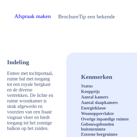
Afspraak maken
Brochure
Tip een bekende
Indeling
Entree met tochtportaal,
Kenmerken
ruime hal met toegang
tot een royale bergkast
Status
en de diverse
Koopprijs
vertrekken. De lichte en
Aantal kamers
ruime woonkamer is
Aantal slaapkamers
strak afgewerkt en
Energieklasse
voorzien van een fraaie
Woonoppervlakte
visgraat vloer en biedt
Overige inpandige ruimte
toegang tot het zonnige
Gebouwgebonden
balkon op het zuiden.
buitenruimte
Externe bergruimte