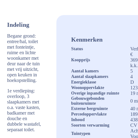
Indeling
Begane grond:
Kenmerken
entree/hal, toilet
met fonteintje,
Ver
Status
ruime en lichte
€
woonkamer met
369
Koopprijs
deur naar de tuin
k.k.
met vrij uitzicht,
5
Aantal kamers
open keuken in
4
Aantal slaapkamers
hoekopstelling.
D
Energieklasse
123
Woonoppervlakte
1e verdieping:
19 
Overige inpandige ruimte
overloop, 3
Gebouwgebonden
0 m
slaapkamers met
buitenruimte
o.a. vaste kasten,
40 
Externe bergruimte
badkamer met
189
Perceeloppervlakte
douche en
438
Inhoud
dubbele wastafel,
CV 
Soorten verwarming
separaat toilet.
Ach
Tuintypen
Voo