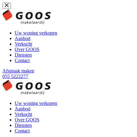
Ga
naar
de
inhoud
Uw woning verkopen
Aanbod
Verkocht
Over GOOS
Diensten
Contact
Afspraak maken
055 5222277
Uw woning verkopen
Aanbod
Verkocht
Over GOOS
Diensten
Contact