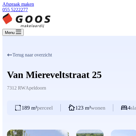
Afspraak maken
055 5222277
Menu
Terug naar overzicht
Van Miereveltstraat 25
7312 RW
Apeldoorn
189 m²
perceel
123 m²
wonen
4
sl