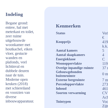
Indeling
Begane grond:
Kenmerken
entree, hal met
meterkast en toilet,
Ver
Status
zeer ruime
€
uitgebouwde
419
Koopprijs
woonkamer met
k.k
houtkachel, eiken
5
Aantal kamers
vloer, gestucte
4
Aantal slaapkamers
wanden en
C
Energieklasse
plafonds, veel
119
Woonoppervlakte
lichtinval en
37 
Overige inpandige ruimte
dubbele deuren
Gebouwgebonden
0 m
naar de tuin.
buitenruimte
Moderne open
7 m
Externe bergruimte
keuken (2018)
273
Perceeloppervlakte
met schiereiland
461
Inhoud
en voorzien van
CV 
Soorten verwarming
diverse
Ach
inbouwapparatuur.
Voo
Tuintypen
Zij