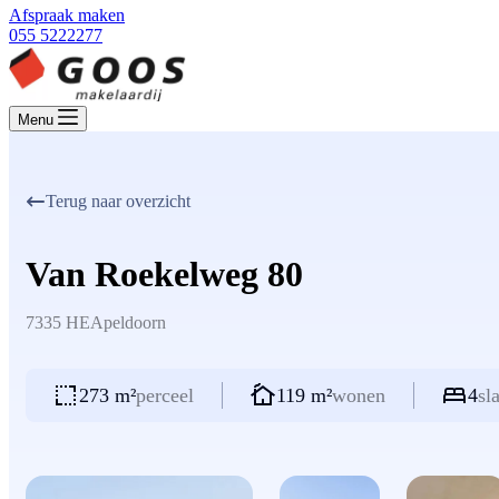
Afspraak maken
055 5222277
Menu
Terug naar overzicht
Van Roekelweg 80
7335 HE
Apeldoorn
273 m²
perceel
119 m²
wonen
4
sl