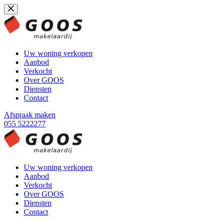
Ga
naar
de
inhoud
Uw woning verkopen
Aanbod
Verkocht
Over GOOS
Diensten
Contact
Afspraak maken
055 5222277
Uw woning verkopen
Aanbod
Verkocht
Over GOOS
Diensten
Contact