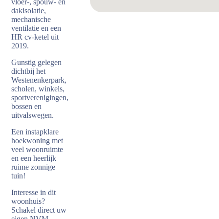
vloer-, spouw- en
dakisolatie,
mechanische
ventilatie en een
HR cv-ketel uit
2019.
Gunstig gelegen
dichtbij het
Westenenkerpark,
scholen, winkels,
sportverenigingen,
bossen en
uitvalswegen.
Een instapklare
hoekwoning met
veel woonruimte
en een heerlijk
ruime zonnige
tuin!
Interesse in dit
woonhuis?
Schakel direct uw
eigen NVM