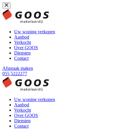
Ga
naar
de
inhoud
Uw woning verkopen
Aanbod
Verkocht
Over GOOS
Diensten
Contact
Afspraak maken
055 5222277
Uw woning verkopen
Aanbod
Verkocht
Over GOOS
Diensten
Contact