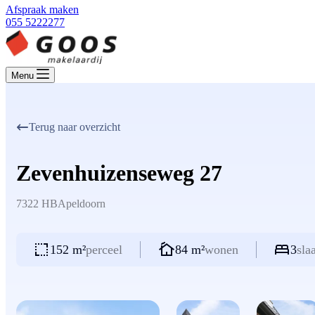
Afspraak maken
055 5222277
Menu
Terug naar overzicht
Zevenhuizenseweg 27
7322 HB
Apeldoorn
152 m²
perceel
84 m²
wonen
3
sla