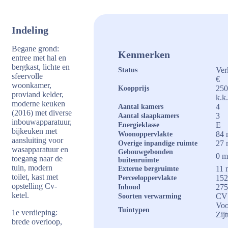
Indeling
Begane grond:
Kenmerken
entree met hal en
bergkast, lichte en
Ver
Status
sfeervolle
€
woonkamer,
250
Koopprijs
proviand kelder,
k.k
moderne keuken
4
Aantal kamers
(2016) met diverse
3
Aantal slaapkamers
inbouwapparatuur,
E
Energieklasse
bijkeuken met
84 
Woonoppervlakte
aansluiting voor
27 
Overige inpandige ruimte
wasapparatuur en
Gebouwgebonden
0 m
toegang naar de
buitenruimte
tuin, modern
11 
Externe bergruimte
toilet, kast met
152
Perceeloppervlakte
opstelling Cv-
275
Inhoud
ketel.
CV 
Soorten verwarming
Voo
Tuintypen
1e verdieping:
Zij
brede overloop,