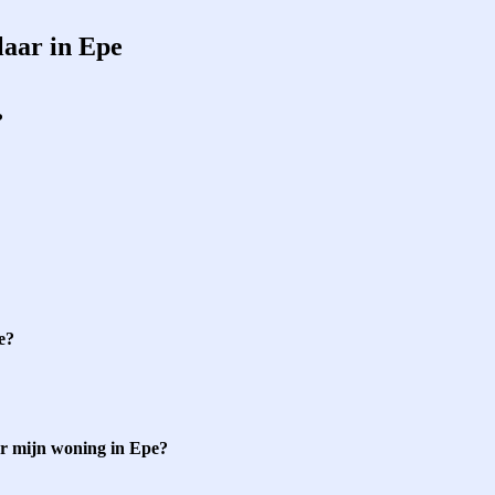
laar in Epe
?
e?
or mijn woning in Epe?