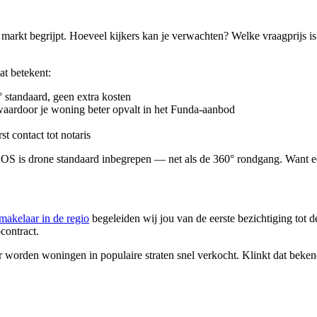
markt begrijpt. Hoeveel kijkers kan je verwachten? Welke vraagprijs is 
at betekent:
standaard, geen extra kosten
waardoor je woning beter opvalt in het Funda-aanbod
st contact tot notaris
OOS is drone standaard inbegrepen — net als de 360° rondgang. Want een
akelaar in de regio
begeleiden wij jou van de eerste bezichtiging tot de
contract.
r worden woningen in populaire straten snel verkocht. Klinkt dat bek