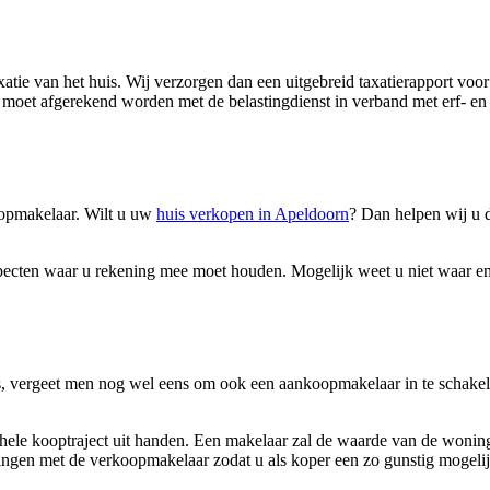
xatie van het huis. Wij verzorgen dan een uitgebreid taxatierapport voo
r moet afgerekend worden met de belastingdienst in verband met erf- en 
oopmakelaar. Wilt u uw
huis verkopen in Apeldoorn
? Dan helpen wij u 
l aspecten waar u rekening mee moet houden. Mogelijk weet u niet waar
s, vergeet men nog wel eens om ook een aankoopmakelaar in te schakelen
hele kooptraject uit handen. Een makelaar zal de waarde van de woning
ngen met de verkoopmakelaar zodat u als koper een zo gunstig mogelij