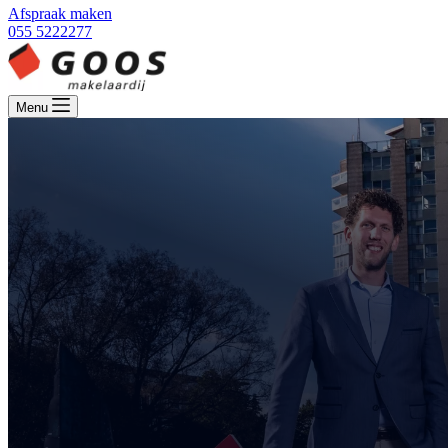
Afspraak maken
055 5222277
Menu