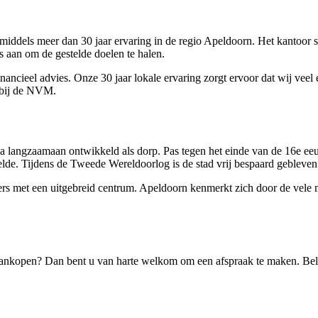
iddels meer dan 30 jaar ervaring in de regio Apeldoorn. Het kantoor 
 aan om de gestelde doelen te halen.
ancieel advies. Onze 30 jaar lokale ervaring zorgt ervoor dat wij veel
n bij de NVM.
arna langzaamaan ontwikkeld als dorp. Pas tegen het einde van de 16e ee
lde. Tijdens de Tweede Wereldoorlog is de stad vrij bespaard gebleven
 met een uitgebreid centrum. Apeldoorn kenmerkt zich door de vele m
 aankopen? Dan bent u van harte welkom om een afspraak te maken. Be